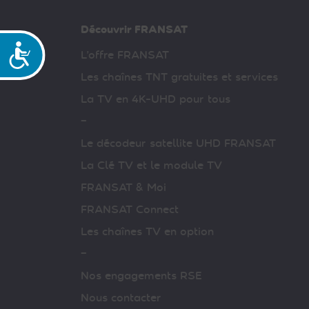
Découvrir FRANSAT
Accessibilité
L’offre FRANSAT
Les chaînes TNT gratuites et services
La TV en 4K-UHD pour tous
–
Le décodeur satellite UHD FRANSAT
La Clé TV et le module TV
FRANSAT & Moi
FRANSAT Connect
Les chaînes TV en option
–
Nos engagements RSE
Nous contacter