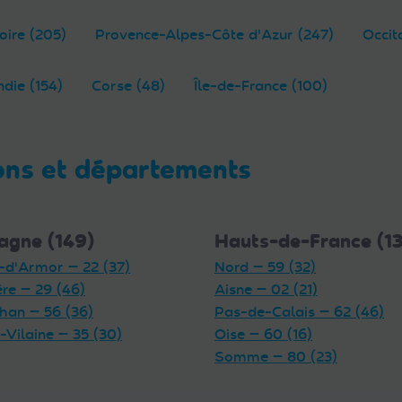
oire (205)
Provence-Alpes-Côte d'Azur (247)
Occit
die (154)
Corse (48)
Île-de-France (100)
ons et départements
agne (149)
Hauts-de-France (1
-d'Armor — 22 (37)
Nord — 59 (32)
ère — 29 (46)
Aisne — 02 (21)
han — 56 (36)
Pas-de-Calais — 62 (46)
t-Vilaine — 35 (30)
Oise — 60 (16)
Somme — 80 (23)