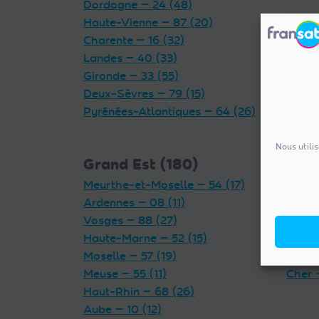
Dordogne — 24 (48)
Haute-Vienne — 87 (20)
Charente — 16 (32)
Landes — 40 (33)
Gironde — 33 (55)
Deux-Sèvres — 79 (15)
Pyrénées-Atlantiques — 64 (26)
Nous utili
Grand Est (180)
Cent
Meurthe-et-Moselle — 54 (17)
Indre 
Ardennes — 08 (11)
Loiret
Vosges — 88 (27)
Eure-
Haute-Marne — 52 (15)
Loir-e
Moselle — 57 (19)
Indre-
Meuse — 55 (11)
Cher 
Haut-Rhin — 68 (26)
Aube — 10 (12)