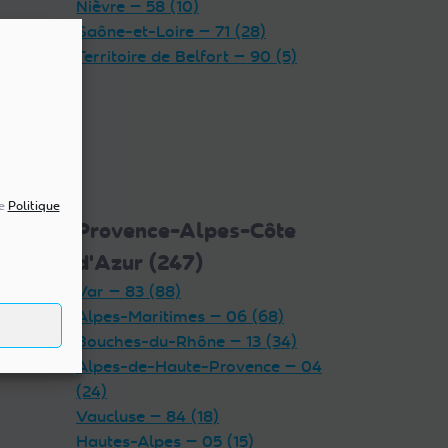
Nièvre — 58 (10)
Saône-et-Loire — 71 (28)
Territoire de Belfort — 90 (5)
re
Politique
5)
Provence-Alpes-Côte
d'Azur (247)
Var — 83 (88)
Alpes-Maritimes — 06 (68)
Bouches-du-Rhône — 13 (34)
Alpes-de-Haute-Provence — 04
(24)
Vaucluse — 84 (18)
Hautes-Alpes — 05 (15)