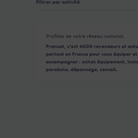
Filtrer par activité
Web
aux
malvoyants
qui
utilisent
Profitez de notre réseau national.
un
Fransat, c'est 4000 revendeurs et ant
lecteur
partout en France pour vous équiper et
d'écran ;
accompagner : achat équipement, insta
Appuyez
parabole, dépannage, conseil.
sur
Ctrl-
F10
pour
ouvrir
un
menu
d'accessibilité.