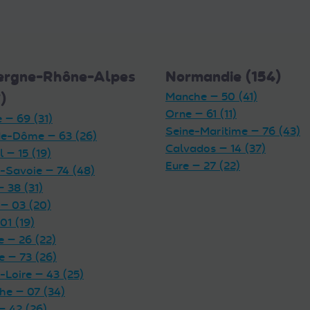
ergne-Rhône-Alpes
Normandie (154)
)
Manche — 50 (41)
Orne — 61 (11)
 — 69 (31)
Seine-Maritime — 76 (43)
e-Dôme — 63 (26)
Calvados — 14 (37)
 — 15 (19)
Eure — 27 (22)
-Savoie — 74 (48)
— 38 (31)
 — 03 (20)
01 (19)
 — 26 (22)
e — 73 (26)
-Loire — 43 (25)
he — 07 (34)
— 42 (26)