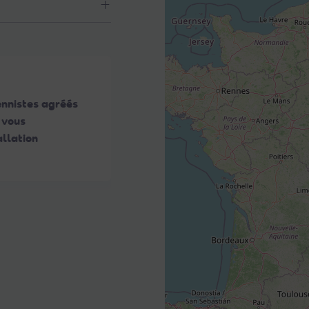
ennistes agréés
 vous
llation