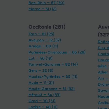
Bas-Rhin — 67 (30)
Marne — 51 (12)
Occitanie (281)
Auv
Tarn — 81 (25)
(327
Aveyron — 12 (37)
Rhône
Ariège — 09 (11)
Puy-d
Pyrénées-Orientales — 66 (28)
Cantal
Lot — 46 (19)
Haute
Tarn-et-Garonne — 82 (14)
Isère 
Gers — 32 (8)
Allier
Hautes-Pyrénées — 65 (11)
Ain — 
Aude — 11 (21)
Drôme
Haute-Garonne — 31 (32)
Savoi
Hérault — 34 (33)
Haute
Gard — 30 (31)
Ardèc
Lozère — 48 (11)
Loire 