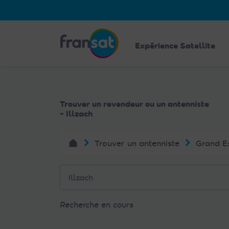
Veuillez
noter
:
Fransat
Ce
Expérience Satellite
site
Web
comprend
un
Trouver un revendeur ou un antenniste
système
- Illzach
d'accessibilité.
Appuyez
Trouver un antenniste
Grand E
sur
Ctrl-
F11
pour
adapter
Recherche en cours
le
site