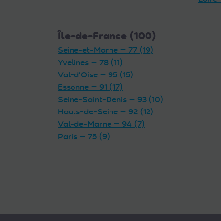
Île-de-France (100)
Seine-et-Marne — 77 (19)
Yvelines — 78 (11)
Val-d'Oise — 95 (15)
Essonne — 91 (17)
Seine-Saint-Denis — 93 (10)
Hauts-de-Seine — 92 (12)
Val-de-Marne — 94 (7)
Paris — 75 (9)