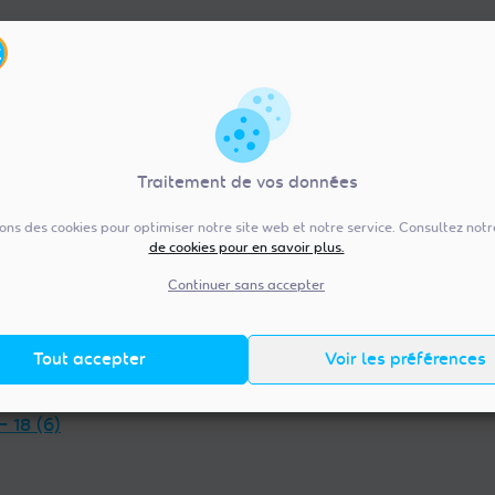
Traitement de vos données
sons des cookies pour optimiser notre site web et notre service. Consultez not
de cookies pour en savoir plus.
re-Val de Loire (92)
Pays de la Loire (20
— 36 (13)
Vendée — 85 (98)
Continuer sans accepter
 — 45 (18)
Maine-et-Loire — 49 (38)
et-Loir — 28 (23)
Mayenne — 53 (14)
Tout accepter
Voir les préférences
t-Cher — 41 (14)
Loire-Atlantique — 44 (38)
et-Loire — 37 (18)
Sarthe — 72 (17)
— 18 (6)