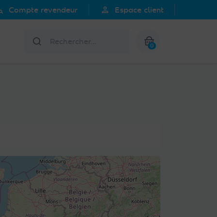
search
person
Compte revendeur
Espace client
Rechercher
0
Mon panier