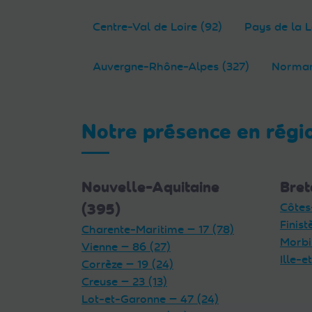
Centre-Val de Loire (92)
Pays de la L
Auvergne-Rhône-Alpes (327)
Norman
Notre présence en régi
Nouvelle-Aquitaine
Bret
(395)
Côtes
Finist
Charente-Maritime — 17 (78)
Morbi
Vienne — 86 (27)
Ille-e
Corrèze — 19 (24)
Creuse — 23 (13)
Lot-et-Garonne — 47 (24)