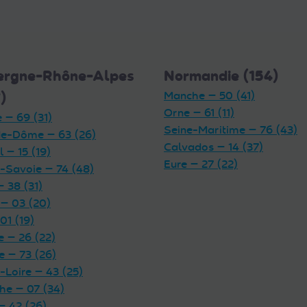
ergne-Rhône-Alpes
Normandie (154)
)
Manche — 50 (41)
Orne — 61 (11)
 — 69 (31)
Seine-Maritime — 76 (43)
e-Dôme — 63 (26)
Calvados — 14 (37)
 — 15 (19)
Eure — 27 (22)
-Savoie — 74 (48)
— 38 (31)
 — 03 (20)
01 (19)
 — 26 (22)
e — 73 (26)
-Loire — 43 (25)
he — 07 (34)
— 42 (26)