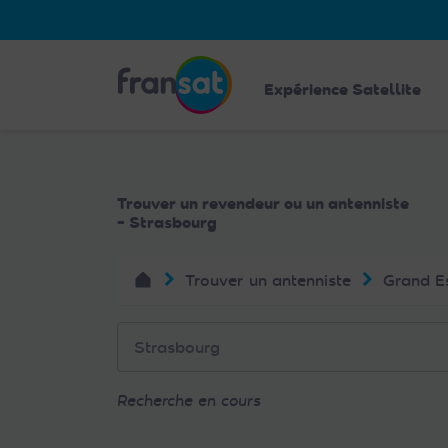
Veuillez
noter
:
Fransat
Ce
Expérience Satellite
site
Web
comprend
un
Trouver un revendeur ou un antenniste
système
- Strasbourg
d'accessibilité.
Appuyez
Trouver un antenniste
Grand E
sur
Ctrl-
F11
pour
adapter
Recherche en cours
le
site