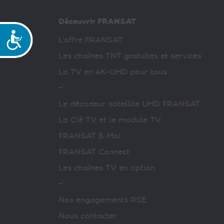
Découvrir FRANSAT
Accessibilité
L’offre FRANSAT
Les chaînes TNT gratuites et services
La TV en 4K-UHD pour tous
–
Le décodeur satellite UHD FRANSAT
La Clé TV et le module TV
FRANSAT & Moi
FRANSAT Connect
Les chaînes TV en option
–
Nos engagements RSE
Nous contacter