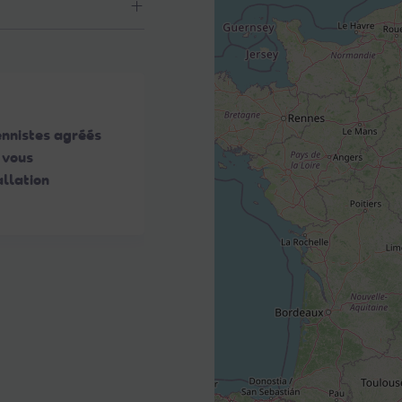
ennistes agréés
 vous
llation