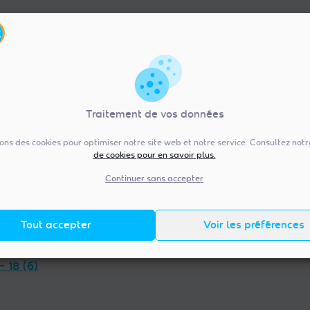
Traitement de vos données
sons des cookies pour optimiser notre site web et notre service. Consultez not
de cookies pour en savoir plus.
re-Val de Loire (92)
Pays de la Loire (20
— 36 (13)
Vendée — 85 (98)
Continuer sans accepter
 — 45 (18)
Maine-et-Loire — 49 (38)
et-Loir — 28 (23)
Mayenne — 53 (14)
Tout accepter
Voir les préférences
t-Cher — 41 (14)
Loire-Atlantique — 44 (38)
et-Loire — 37 (18)
Sarthe — 72 (17)
— 18 (6)