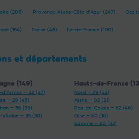
oire (205)
Provence-Alpes-Côte d'Azur (247)
Occit
die (154)
Corse (48)
Île-de-France (100)
ons et départements
agne (149)
Hauts-de-France (1
-d'Armor — 22 (37)
Nord — 59 (32)
ère — 29 (46)
Aisne — 02 (21)
han — 56 (36)
Pas-de-Calais — 62 (46)
t-Vilaine — 35 (30)
Oise — 60 (16)
Somme — 80 (23)