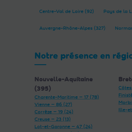
Centre-Val de Loire (92)
Pays de la L
Auvergne-Rhône-Alpes (327)
Norman
Notre présence en régi
Nouvelle-Aquitaine
Bret
(395)
Côtes
Finist
Charente-Maritime — 17 (78)
Morbi
Vienne — 86 (27)
Ille-e
Corrèze — 19 (24)
Creuse — 23 (13)
Lot-et-Garonne — 47 (24)