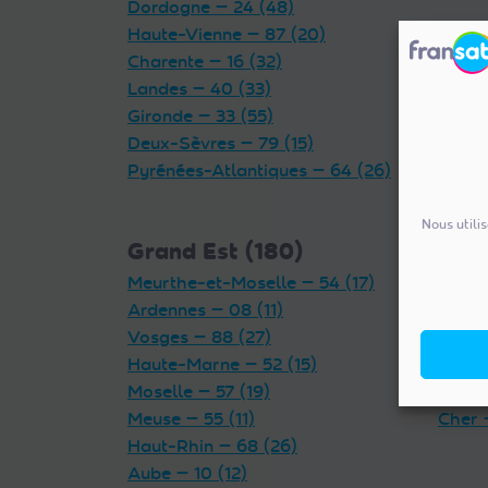
Dordogne — 24 (48)
Haute-Vienne — 87 (20)
Charente — 16 (32)
Landes — 40 (33)
Gironde — 33 (55)
Deux-Sèvres — 79 (15)
Pyrénées-Atlantiques — 64 (26)
Nous utili
Grand Est (180)
Cent
Meurthe-et-Moselle — 54 (17)
Indre 
Ardennes — 08 (11)
Loiret
Vosges — 88 (27)
Eure-
Haute-Marne — 52 (15)
Loir-e
Moselle — 57 (19)
Indre-
Meuse — 55 (11)
Cher 
Haut-Rhin — 68 (26)
Aube — 10 (12)