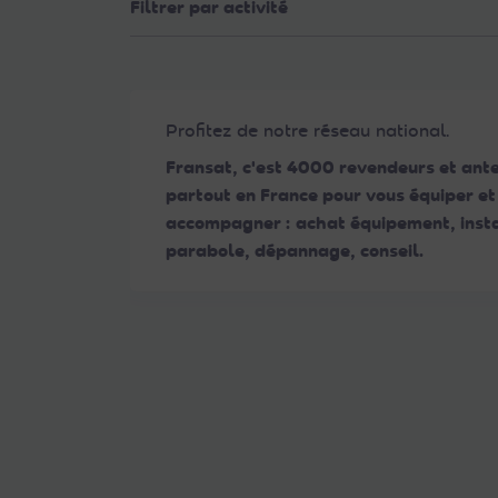
Filtrer par activité
Web
aux
malvoyants
qui
utilisent
Profitez de notre réseau national.
un
Fransat, c'est 4000 revendeurs et ant
lecteur
partout en France pour vous équiper et
d'écran ;
accompagner : achat équipement, insta
Appuyez
parabole, dépannage, conseil.
sur
Ctrl-
F10
pour
ouvrir
un
menu
d'accessibilité.