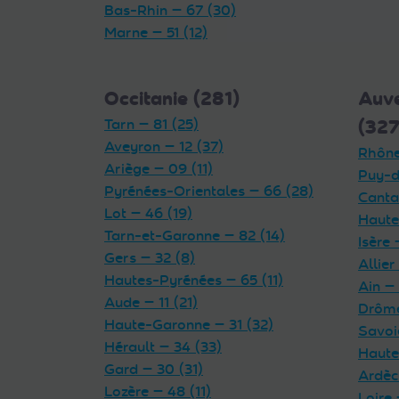
Bas-Rhin — 67 (30)
Marne — 51 (12)
Occitanie (281)
Auv
Tarn — 81 (25)
(327
Aveyron — 12 (37)
Rhône
Ariège — 09 (11)
Puy-d
Pyrénées-Orientales — 66 (28)
Cantal
Lot — 46 (19)
Haute
Tarn-et-Garonne — 82 (14)
Isère 
Gers — 32 (8)
Allier
Hautes-Pyrénées — 65 (11)
Ain — 
Aude — 11 (21)
Drôme
Haute-Garonne — 31 (32)
Savoi
Hérault — 34 (33)
Haute
Gard — 30 (31)
Ardèc
Lozère — 48 (11)
Loire 