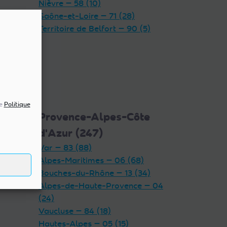
Nièvre — 58 (10)
Saône-et-Loire — 71 (28)
Territoire de Belfort — 90 (5)
re
Politique
5)
Provence-Alpes-Côte
d'Azur (247)
Var — 83 (88)
Alpes-Maritimes — 06 (68)
Bouches-du-Rhône — 13 (34)
Alpes-de-Haute-Provence — 04
(24)
Vaucluse — 84 (18)
Hautes-Alpes — 05 (15)