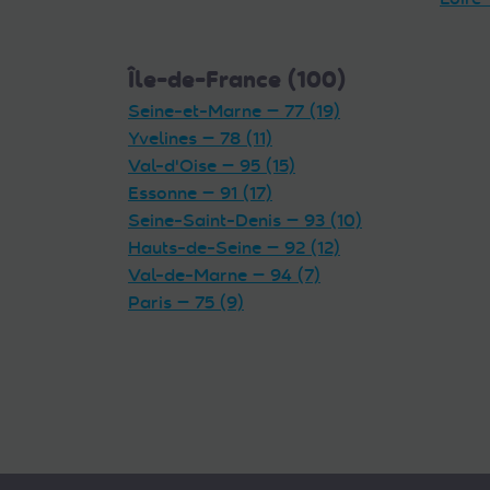
Île-de-France (100)
Seine-et-Marne — 77 (19)
Yvelines — 78 (11)
Val-d'Oise — 95 (15)
Essonne — 91 (17)
Seine-Saint-Denis — 93 (10)
Hauts-de-Seine — 92 (12)
Val-de-Marne — 94 (7)
Paris — 75 (9)