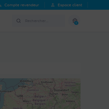
search
person
Compte revendeur
Espace client
Rechercher
0
Mon panier