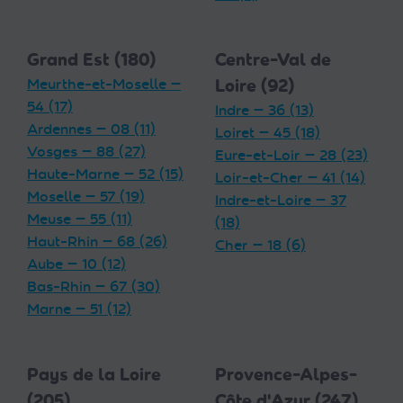
Grand Est (180)
Centre-Val de
Meurthe-et-Moselle —
Loire (92)
54 (17)
Indre — 36 (13)
Ardennes — 08 (11)
Loiret — 45 (18)
Vosges — 88 (27)
Eure-et-Loir — 28 (23)
Haute-Marne — 52 (15)
Loir-et-Cher — 41 (14)
Moselle — 57 (19)
Indre-et-Loire — 37
Meuse — 55 (11)
(18)
Haut-Rhin — 68 (26)
Cher — 18 (6)
Aube — 10 (12)
Bas-Rhin — 67 (30)
Marne — 51 (12)
Pays de la Loire
Provence-Alpes-
(205)
Côte d'Azur (247)