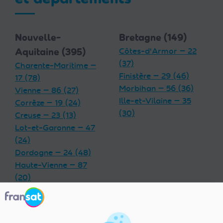
Nouvelle-
Bretagne (149)
Aquitaine (395)
Côtes-d'Armor — 22
(37)
Charente-Maritime —
Finistère — 29 (46)
17 (78)
Morbihan — 56 (36)
Vienne — 86 (27)
Ille-et-Vilaine — 35
Corrèze — 19 (24)
(30)
Creuse — 23 (13)
Lot-et-Garonne — 47
(24)
Dordogne — 24 (48)
Haute-Vienne — 87
(20)
Charente — 16 (32)
Landes — 40 (33)
Gironde — 33 (55)