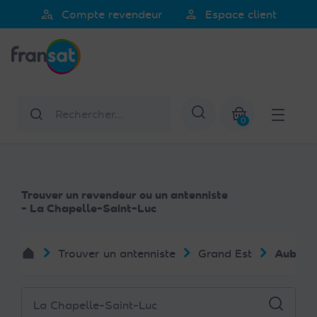
Veuillez
person_search
person
Compte revendeur
Espace client
noter
Fransat
:
Ce
site
Web
Rechercher
Afficher la re
comprend
0
un
Mon panier
système
d'accessibilité.
Trouver un revendeur ou un antenniste
- La Chapelle-Saint-Luc
Trouver un antenniste
Grand Est
Aube