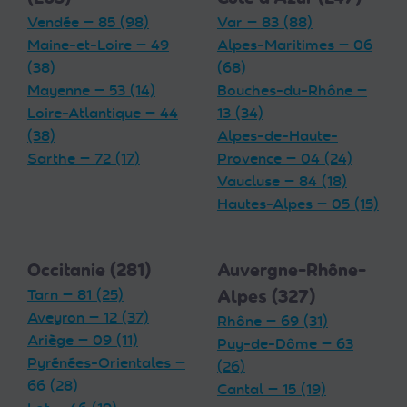
Vendée — 85 (98)
Var — 83 (88)
Maine-et-Loire — 49
Alpes-Maritimes — 06
(38)
(68)
Mayenne — 53 (14)
Bouches-du-Rhône —
Loire-Atlantique — 44
13 (34)
(38)
Alpes-de-Haute-
Sarthe — 72 (17)
Provence — 04 (24)
Vaucluse — 84 (18)
Hautes-Alpes — 05 (15)
Occitanie (281)
Auvergne-Rhône-
Tarn — 81 (25)
Alpes (327)
Aveyron — 12 (37)
Rhône — 69 (31)
Ariège — 09 (11)
Puy-de-Dôme — 63
Pyrénées-Orientales —
(26)
66 (28)
Cantal — 15 (19)