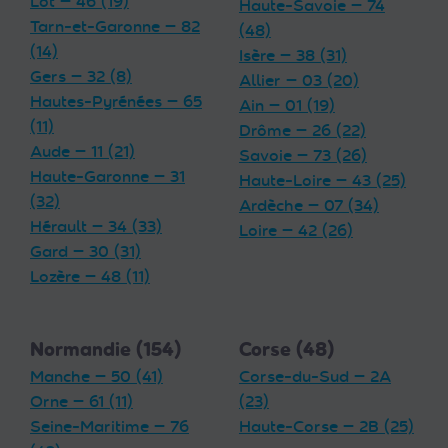
Lot — 46 (19)
Haute-Savoie — 74
Tarn-et-Garonne — 82
(48)
(14)
Isère — 38 (31)
Gers — 32 (8)
Allier — 03 (20)
Hautes-Pyrénées — 65
Ain — 01 (19)
(11)
Drôme — 26 (22)
Aude — 11 (21)
Savoie — 73 (26)
Haute-Garonne — 31
Haute-Loire — 43 (25)
(32)
Ardèche — 07 (34)
Hérault — 34 (33)
Loire — 42 (26)
Gard — 30 (31)
Lozère — 48 (11)
Normandie (154)
Corse (48)
Manche — 50 (41)
Corse-du-Sud — 2A
Orne — 61 (11)
(23)
Seine-Maritime — 76
Haute-Corse — 2B (25)