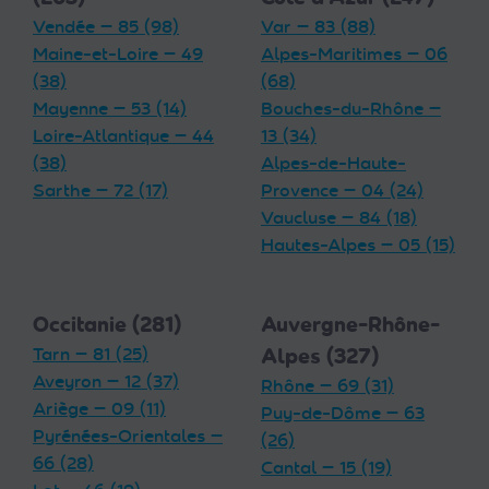
Vendée — 85 (98)
Var — 83 (88)
Maine-et-Loire — 49
Alpes-Maritimes — 06
(38)
(68)
Mayenne — 53 (14)
Bouches-du-Rhône —
Loire-Atlantique — 44
13 (34)
(38)
Alpes-de-Haute-
Sarthe — 72 (17)
Provence — 04 (24)
Vaucluse — 84 (18)
Hautes-Alpes — 05 (15)
Occitanie (281)
Auvergne-Rhône-
Tarn — 81 (25)
Alpes (327)
Aveyron — 12 (37)
Rhône — 69 (31)
Ariège — 09 (11)
Puy-de-Dôme — 63
Pyrénées-Orientales —
(26)
66 (28)
Cantal — 15 (19)