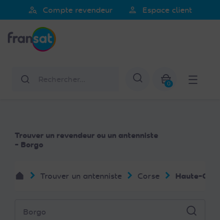
Veuillez
person_search
person
Compte revendeur
Espace client
noter
Fransat
:
Ce
site
Web
Rechercher
Afficher la re
comprend
0
un
Mon panier
système
d'accessibilité.
Trouver un revendeur ou un antenniste
- Borgo
Trouver un antenniste
Corse
Haute-Cors