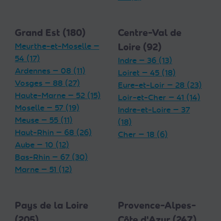
Grand Est (180)
Centre-Val de
Meurthe-et-Moselle —
Loire (92)
54 (17)
Indre — 36 (13)
Ardennes — 08 (11)
Loiret — 45 (18)
Vosges — 88 (27)
Eure-et-Loir — 28 (23)
Haute-Marne — 52 (15)
Loir-et-Cher — 41 (14)
Moselle — 57 (19)
Indre-et-Loire — 37
Meuse — 55 (11)
(18)
Haut-Rhin — 68 (26)
Cher — 18 (6)
Aube — 10 (12)
Bas-Rhin — 67 (30)
Marne — 51 (12)
Pays de la Loire
Provence-Alpes-
(205)
Côte d'Azur (247)