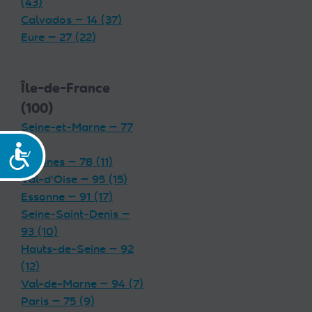
(43)
Calvados — 14 (37)
Eure — 27 (22)
Île-de-France
(100)
Seine-et-Marne — 77
(19)
Accessibilité
Yvelines — 78 (11)
Val-d'Oise — 95 (15)
Essonne — 91 (17)
Seine-Saint-Denis —
93 (10)
Hauts-de-Seine — 92
(12)
Val-de-Marne — 94 (7)
Paris — 75 (9)