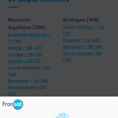
Nouvelle-
Bretagne (149)
Aquitaine (395)
Côtes-d'Armor — 22
(37)
Charente-Maritime —
Finistère — 29 (46)
17 (78)
Morbihan — 56 (36)
Vienne — 86 (27)
Ille-et-Vilaine — 35
Corrèze — 19 (24)
(30)
Creuse — 23 (13)
Lot-et-Garonne — 47
(24)
Dordogne — 24 (48)
Haute-Vienne — 87
(20)
Charente — 16 (32)
Landes — 40 (33)
Gironde — 33 (55)