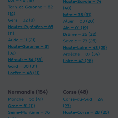
Lot — 46 (19)
Haute-Savoie — 74
Tarn-et-Garonne — 82
(48)
(14)
Isère — 38 (31)
Gers — 32 (8)
Allier — 03 (20)
Hautes-Pyrénées — 65
Ain — 01 (19)
(11)
Drôme — 26 (22)
Aude — 11 (21)
Savoie — 73 (26)
Haute-Garonne — 31
Haute-Loire — 43 (25)
(32)
Ardèche — 07 (34)
Hérault — 34 (33)
Loire — 42 (26)
Gard — 30 (31)
Lozère — 48 (11)
Normandie (154)
Corse (48)
Manche — 50 (41)
Corse-du-Sud — 2A
Orne — 61 (11)
(23)
Seine-Maritime — 76
Haute-Corse — 2B (25)