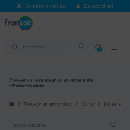
Veuillez
person_search
person
Compte revendeur
Espace client
noter
Fransat
:
Ce
site
Web
Rechercher
Afficher la re
comprend
0
un
Mon panier
système
d'accessibilité.
Trouver un revendeur ou un antenniste
- Porto-Vecchio
Trouver un antenniste
Corse
Corse-du-S