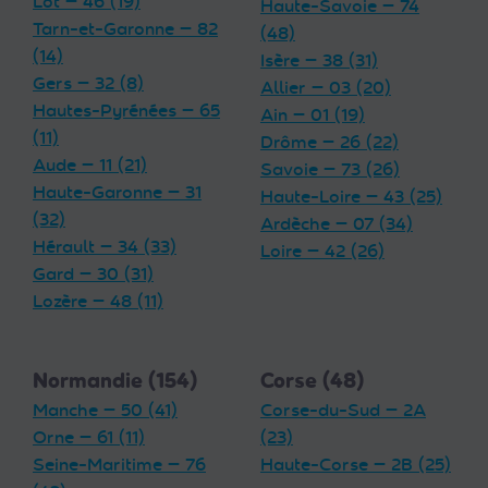
Lot — 46 (19)
Haute-Savoie — 74
Tarn-et-Garonne — 82
(48)
(14)
Isère — 38 (31)
Gers — 32 (8)
Allier — 03 (20)
Hautes-Pyrénées — 65
Ain — 01 (19)
(11)
Drôme — 26 (22)
Aude — 11 (21)
Savoie — 73 (26)
Haute-Garonne — 31
Haute-Loire — 43 (25)
(32)
Ardèche — 07 (34)
Hérault — 34 (33)
Loire — 42 (26)
Gard — 30 (31)
Lozère — 48 (11)
Normandie (154)
Corse (48)
Manche — 50 (41)
Corse-du-Sud — 2A
Orne — 61 (11)
(23)
Seine-Maritime — 76
Haute-Corse — 2B (25)