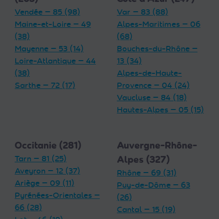
Vendée — 85 (98)
Var — 83 (88)
Maine-et-Loire — 49
Alpes-Maritimes — 06
(38)
(68)
Mayenne — 53 (14)
Bouches-du-Rhône —
Loire-Atlantique — 44
13 (34)
(38)
Alpes-de-Haute-
Sarthe — 72 (17)
Provence — 04 (24)
Vaucluse — 84 (18)
Hautes-Alpes — 05 (15)
Occitanie (281)
Auvergne-Rhône-
Tarn — 81 (25)
Alpes (327)
Aveyron — 12 (37)
Rhône — 69 (31)
Ariège — 09 (11)
Puy-de-Dôme — 63
Pyrénées-Orientales —
(26)
66 (28)
Cantal — 15 (19)