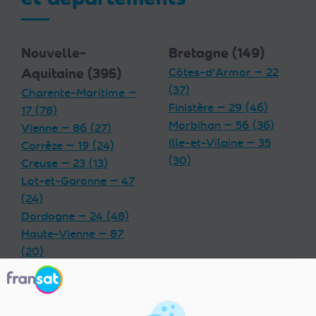
Nouvelle-
Bretagne (149)
Aquitaine (395)
Côtes-d'Armor — 22
(37)
Charente-Maritime —
Finistère — 29 (46)
17 (78)
Morbihan — 56 (36)
Vienne — 86 (27)
Ille-et-Vilaine — 35
Corrèze — 19 (24)
(30)
Creuse — 23 (13)
Lot-et-Garonne — 47
(24)
Dordogne — 24 (48)
Haute-Vienne — 87
(20)
Charente — 16 (32)
Landes — 40 (33)
Gironde — 33 (55)