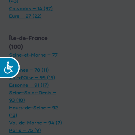
(43)
Calvados — 14 (37)
Eure — 27 (22)
Île-de-France
(100)
Seine-et-Marne — 77
(19)
Accessibilité
Yvelines — 78 (11)
Val-d'Oise — 95 (15)
Essonne — 91 (17)
Seine-Saint-Denis —
93 (10)
Hauts-de-Seine — 92
(12)
Val-de-Marne — 94 (7)
Paris — 75 (9)