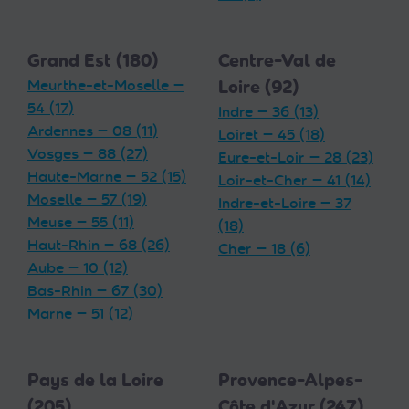
Grand Est (180)
Centre-Val de
Meurthe-et-Moselle —
Loire (92)
54 (17)
Indre — 36 (13)
Ardennes — 08 (11)
Loiret — 45 (18)
Vosges — 88 (27)
Eure-et-Loir — 28 (23)
Haute-Marne — 52 (15)
Loir-et-Cher — 41 (14)
Moselle — 57 (19)
Indre-et-Loire — 37
Meuse — 55 (11)
(18)
Haut-Rhin — 68 (26)
Cher — 18 (6)
Aube — 10 (12)
Bas-Rhin — 67 (30)
Marne — 51 (12)
Pays de la Loire
Provence-Alpes-
(205)
Côte d'Azur (247)