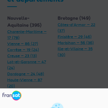
Nouvelle-
Bretagne (149)
Aquitaine (395)
Côtes-d'Armor — 22
(37)
Charente-Maritime —
Finistère — 29 (46)
17 (78)
Morbihan — 56 (36)
Vienne — 86 (27)
Ille-et-Vilaine — 35
Corrèze — 19 (24)
(30)
Creuse — 23 (13)
Lot-et-Garonne — 47
(24)
Dordogne — 24 (48)
Haute-Vienne — 87
(20)
Charente — 16 (32)
Landes — 40 (33)
Gironde — 33 (55)