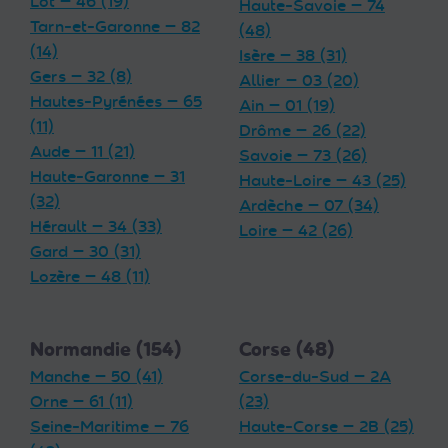
Lot — 46 (19)
Haute-Savoie — 74
Tarn-et-Garonne — 82
(48)
(14)
Isère — 38 (31)
Gers — 32 (8)
Allier — 03 (20)
Hautes-Pyrénées — 65
Ain — 01 (19)
(11)
Drôme — 26 (22)
Aude — 11 (21)
Savoie — 73 (26)
Haute-Garonne — 31
Haute-Loire — 43 (25)
(32)
Ardèche — 07 (34)
Hérault — 34 (33)
Loire — 42 (26)
Gard — 30 (31)
Lozère — 48 (11)
Normandie (154)
Corse (48)
Manche — 50 (41)
Corse-du-Sud — 2A
Orne — 61 (11)
(23)
Seine-Maritime — 76
Haute-Corse — 2B (25)