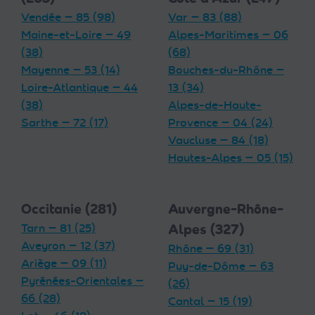
Vendée — 85 (98)
Var — 83 (88)
Maine-et-Loire — 49
Alpes-Maritimes — 06
(38)
(68)
Mayenne — 53 (14)
Bouches-du-Rhône —
Loire-Atlantique — 44
13 (34)
(38)
Alpes-de-Haute-
Sarthe — 72 (17)
Provence — 04 (24)
Vaucluse — 84 (18)
Hautes-Alpes — 05 (15)
Occitanie (281)
Auvergne-Rhône-
Tarn — 81 (25)
Alpes (327)
Aveyron — 12 (37)
Rhône — 69 (31)
Ariège — 09 (11)
Puy-de-Dôme — 63
Pyrénées-Orientales —
(26)
66 (28)
Cantal — 15 (19)