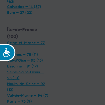
(43)
Calvados — 14 (37)
Eure — 27 (22)
Île-de-France
(100)
Seine-et-Marne — 77
(19)
Accessibilité
Yvelines — 78 (11)
Val-d'Oise — 95 (15)
Essonne — 91 (17)
Seine-Saint-Denis —
93 (10)
Hauts-de-Seine — 92
(12)
Val-de-Marne — 94 (7)
Paris — 75 (9)