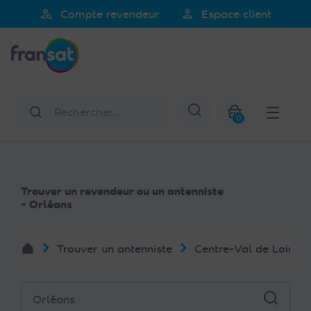
Veuillez
person_search
person
Compte revendeur
Espace client
noter
Fransat
:
Ce
site
Web
Rechercher
Afficher la re
comprend
0
un
Mon panier
système
d'accessibilité.
Trouver un revendeur ou un antenniste
- Orléans
Trouver un antenniste
Centre-Val de Loire