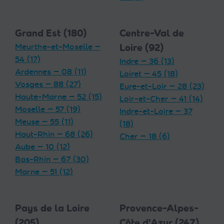
Grand Est (180)
Centre-Val de
Meurthe-et-Moselle —
Loire (92)
54 (17)
Indre — 36 (13)
Ardennes — 08 (11)
Loiret — 45 (18)
Vosges — 88 (27)
Eure-et-Loir — 28 (23)
Haute-Marne — 52 (15)
Loir-et-Cher — 41 (14)
Moselle — 57 (19)
Indre-et-Loire — 37
Meuse — 55 (11)
(18)
Haut-Rhin — 68 (26)
Cher — 18 (6)
Aube — 10 (12)
Bas-Rhin — 67 (30)
Marne — 51 (12)
Pays de la Loire
Provence-Alpes-
(205)
Côte d'Azur (247)