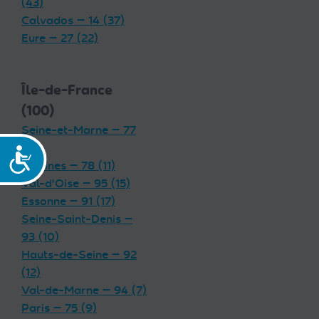
(43)
Calvados — 14 (37)
Eure — 27 (22)
Île-de-France
(100)
Seine-et-Marne — 77
(19)
Accessibilité
Yvelines — 78 (11)
Val-d'Oise — 95 (15)
Essonne — 91 (17)
Seine-Saint-Denis —
93 (10)
Hauts-de-Seine — 92
(12)
Val-de-Marne — 94 (7)
Paris — 75 (9)