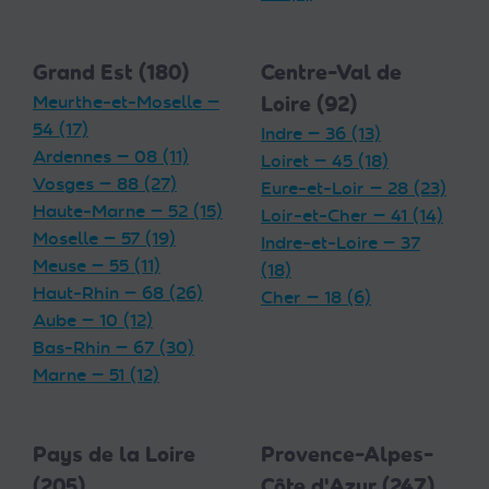
Grand Est (180)
Centre-Val de
Meurthe-et-Moselle —
Loire (92)
54 (17)
Indre — 36 (13)
Ardennes — 08 (11)
Loiret — 45 (18)
Vosges — 88 (27)
Eure-et-Loir — 28 (23)
Haute-Marne — 52 (15)
Loir-et-Cher — 41 (14)
Moselle — 57 (19)
Indre-et-Loire — 37
Meuse — 55 (11)
(18)
Haut-Rhin — 68 (26)
Cher — 18 (6)
Aube — 10 (12)
Bas-Rhin — 67 (30)
Marne — 51 (12)
Pays de la Loire
Provence-Alpes-
(205)
Côte d'Azur (247)