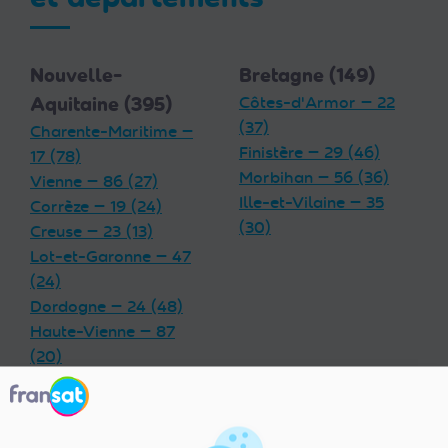
Nouvelle-
Bretagne (149)
Aquitaine (395)
Côtes-d'Armor — 22
(37)
Charente-Maritime —
Finistère — 29 (46)
17 (78)
Morbihan — 56 (36)
Vienne — 86 (27)
Ille-et-Vilaine — 35
Corrèze — 19 (24)
(30)
Creuse — 23 (13)
Lot-et-Garonne — 47
(24)
Dordogne — 24 (48)
Haute-Vienne — 87
(20)
Charente — 16 (32)
Landes — 40 (33)
Gironde — 33 (55)