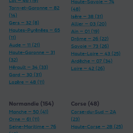
Lot — 46 (19)
Haute-Savoie — 74
Tarn-et-Garonne — 82
(48)
(14)
Isère — 38 (31)
Gers — 32 (8)
Allier — 03 (20)
Hautes-Pyrénées — 65
Ain — 01 (19)
(11)
Drôme — 26 (22)
Aude — 11 (21)
Savoie — 73 (26)
Haute-Garonne — 31
Haute-Loire — 43 (25)
(32)
Ardèche — 07 (34)
Hérault — 34 (33)
Loire — 42 (26)
Gard — 30 (31)
Lozère — 48 (11)
Normandie (154)
Corse (48)
Manche — 50 (41)
Corse-du-Sud — 2A
Orne — 61 (11)
(23)
Seine-Maritime — 76
Haute-Corse — 2B (25)