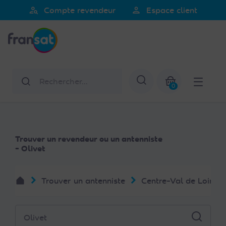
Veuillez
person_search
person
Compte revendeur
Espace client
noter
Fransat
:
Ce
site
Web
Rechercher
Afficher la re
comprend
0
un
Mon panier
système
d'accessibilité.
Trouver un revendeur ou un antenniste
- Olivet
Trouver un antenniste
Centre-Val de Loire