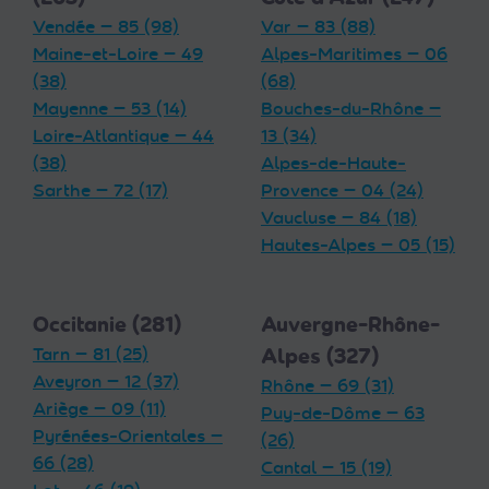
Vendée — 85 (98)
Var — 83 (88)
Maine-et-Loire — 49
Alpes-Maritimes — 06
(38)
(68)
Mayenne — 53 (14)
Bouches-du-Rhône —
Loire-Atlantique — 44
13 (34)
(38)
Alpes-de-Haute-
Sarthe — 72 (17)
Provence — 04 (24)
Vaucluse — 84 (18)
Hautes-Alpes — 05 (15)
Occitanie (281)
Auvergne-Rhône-
Tarn — 81 (25)
Alpes (327)
Aveyron — 12 (37)
Rhône — 69 (31)
Ariège — 09 (11)
Puy-de-Dôme — 63
Pyrénées-Orientales —
(26)
66 (28)
Cantal — 15 (19)