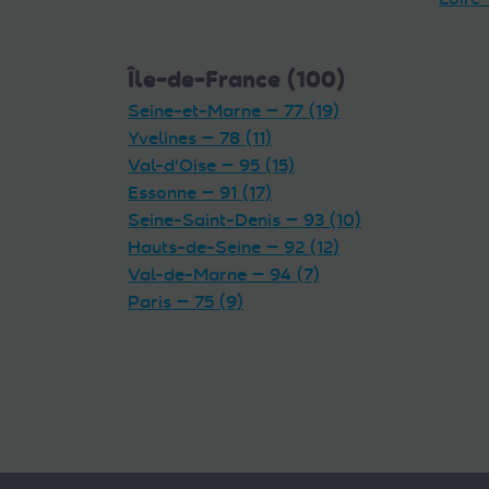
Île-de-France (100)
Seine-et-Marne — 77 (19)
Yvelines — 78 (11)
Val-d'Oise — 95 (15)
Essonne — 91 (17)
Seine-Saint-Denis — 93 (10)
Hauts-de-Seine — 92 (12)
Val-de-Marne — 94 (7)
Paris — 75 (9)