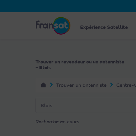
Veuillez
noter
:
Fransat
Ce
Expérience Satellite
site
Web
comprend
un
Trouver un revendeur ou un antenniste
système
- Blois
d'accessibilité.
Appuyez
Trouver un antenniste
Centre-V
sur
Ctrl-
F11
pour
adapter
Recherche en cours
le
site