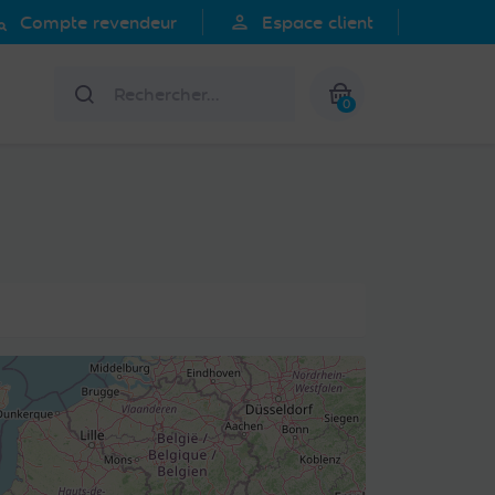
search
person
Compte revendeur
Espace client
Rechercher
0
Mon panier