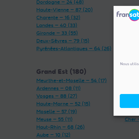
Dordogne — 24 (48)
Haute-Vienne — 87 (20)
Charente — 16 (32)
Landes — 40 (33)
Gironde — 33 (55)
Deux-Sèvres — 79 (15)
Pyrénées-Atlantiques — 64 (26)
Nous utili
Grand Est (180)
Cent
Meurthe-et-Moselle — 54 (17)
Indre 
Ardennes — 08 (11)
Loiret
Vosges — 88 (27)
Eure-
Haute-Marne — 52 (15)
Loir-e
Moselle — 57 (19)
Indre-
Meuse — 55 (11)
Cher 
Haut-Rhin — 68 (26)
Aube — 10 (12)