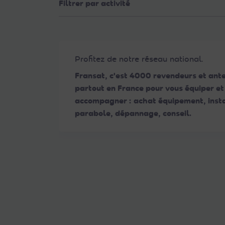
Filtrer par activité
Web
aux
malvoyants
qui
utilisent
Profitez de notre réseau national.
un
Fransat, c'est 4000 revendeurs et ant
lecteur
partout en France pour vous équiper et
d'écran ;
accompagner : achat équipement, insta
Appuyez
parabole, dépannage, conseil.
sur
Ctrl-
F10
pour
ouvrir
un
menu
d'accessibilité.