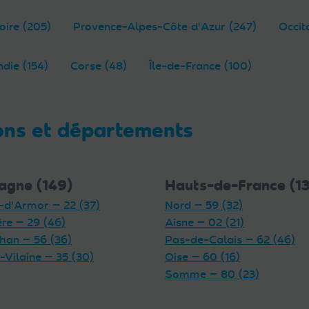
oire (205)
Provence-Alpes-Côte d'Azur (247)
Occit
die (154)
Corse (48)
Île-de-France (100)
ons et départements
agne (149)
Hauts-de-France (1
-d'Armor — 22 (37)
Nord — 59 (32)
ère — 29 (46)
Aisne — 02 (21)
han — 56 (36)
Pas-de-Calais — 62 (46)
t-Vilaine — 35 (30)
Oise — 60 (16)
Somme — 80 (23)