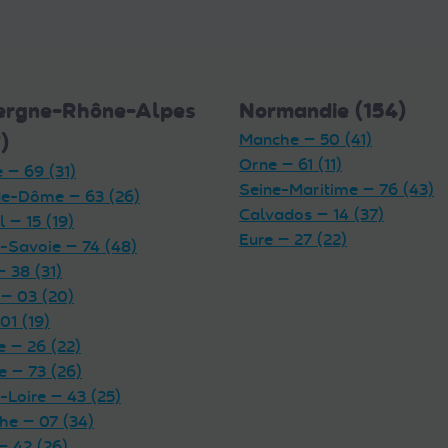
ergne-Rhône-Alpes
Normandie (154)
)
Manche — 50 (41)
Orne — 61 (11)
 — 69 (31)
Seine-Maritime — 76 (43)
e-Dôme — 63 (26)
Calvados — 14 (37)
 — 15 (19)
Eure — 27 (22)
-Savoie — 74 (48)
— 38 (31)
 — 03 (20)
01 (19)
 — 26 (22)
e — 73 (26)
-Loire — 43 (25)
he — 07 (34)
— 42 (26)