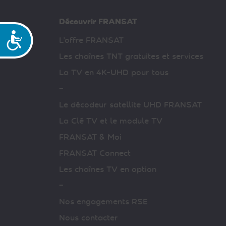
Découvrir FRANSAT
Accessibilité
L’offre FRANSAT
Les chaînes TNT gratuites et services
La TV en 4K-UHD pour tous
–
Le décodeur satellite UHD FRANSAT
La Clé TV et le module TV
FRANSAT & Moi
FRANSAT Connect
Les chaînes TV en option
–
Nos engagements RSE
Nous contacter