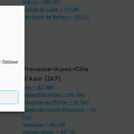
Nièvre — 58 (10)
Saône-et-Loire — 71 (28)
Territoire de Belfort — 90 (5)
re
Politique
5)
Provence-Alpes-Côte
d'Azur (247)
Var — 83 (88)
Alpes-Maritimes — 06 (68)
Bouches-du-Rhône — 13 (34)
Alpes-de-Haute-Provence — 04
(24)
Vaucluse — 84 (18)
Hautes-Alpes — 05 (15)