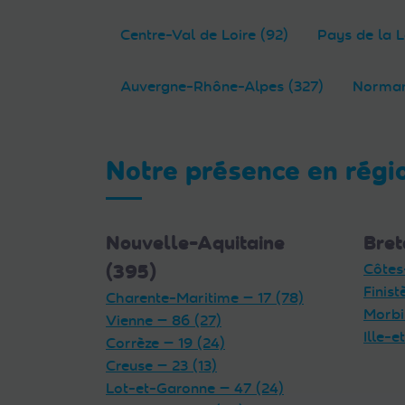
Centre-Val de Loire (92)
Pays de la L
Auvergne-Rhône-Alpes (327)
Norman
Notre présence en régi
Nouvelle-Aquitaine
Bret
(395)
Côtes
Finist
Charente-Maritime — 17 (78)
Morbi
Vienne — 86 (27)
Ille-e
Corrèze — 19 (24)
Creuse — 23 (13)
Lot-et-Garonne — 47 (24)