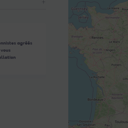
ennistes agréés
 vous
llation