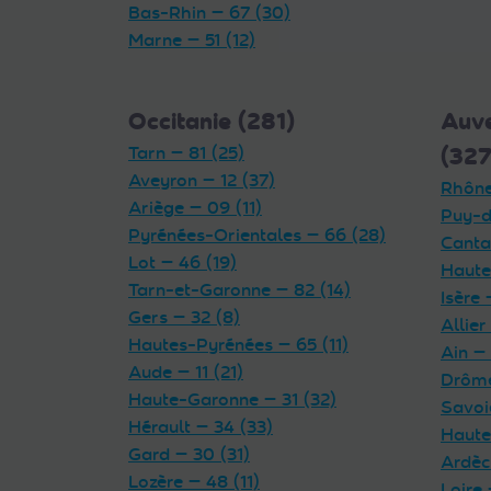
Bas-Rhin — 67 (30)
Marne — 51 (12)
Occitanie (281)
Auv
Tarn — 81 (25)
(327
Aveyron — 12 (37)
Rhône
Ariège — 09 (11)
Puy-d
Pyrénées-Orientales — 66 (28)
Cantal
Lot — 46 (19)
Haute
Tarn-et-Garonne — 82 (14)
Isère 
Gers — 32 (8)
Allier
Hautes-Pyrénées — 65 (11)
Ain — 
Aude — 11 (21)
Drôme
Haute-Garonne — 31 (32)
Savoi
Hérault — 34 (33)
Haute
Gard — 30 (31)
Ardèc
Lozère — 48 (11)
Loire 