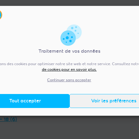
Traitement de vos données
sons des cookies pour optimiser notre site web et notre service. Consultez not
de cookies pour en savoir plus.
re-Val de Loire (92)
Pays de la Loire (20
— 36 (13)
Vendée — 85 (98)
Continuer sans accepter
 — 45 (18)
Maine-et-Loire — 49 (38)
et-Loir — 28 (23)
Mayenne — 53 (14)
Tout accepter
Voir les préférences
t-Cher — 41 (14)
Loire-Atlantique — 44 (38)
et-Loire — 37 (18)
Sarthe — 72 (17)
— 18 (6)