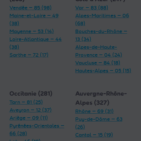
Vendée — 85 (98)
Var — 83 (88)
Maine-et-Loire — 49
Alpes-Maritimes — 06
(38)
(68)
Mayenne — 53 (14)
Bouches-du-Rhône —
Loire-Atlantique — 44
13 (34)
(38)
Alpes-de-Haute-
Sarthe — 72 (17)
Provence — 04 (24)
Vaucluse — 84 (18)
Hautes-Alpes — 05 (15)
Occitanie (281)
Auvergne-Rhône-
Tarn — 81 (25)
Alpes (327)
Aveyron — 12 (37)
Rhône — 69 (31)
Ariège — 09 (11)
Puy-de-Dôme — 63
Pyrénées-Orientales —
(26)
66 (28)
Cantal — 15 (19)