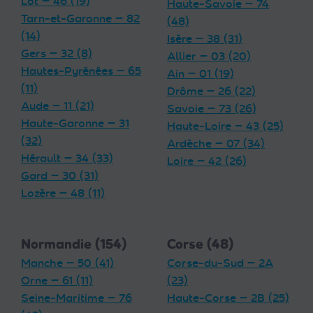
Lot — 46 (19)
Haute-Savoie — 74
Tarn-et-Garonne — 82
(48)
(14)
Isère — 38 (31)
Gers — 32 (8)
Allier — 03 (20)
Hautes-Pyrénées — 65
Ain — 01 (19)
(11)
Drôme — 26 (22)
Aude — 11 (21)
Savoie — 73 (26)
Haute-Garonne — 31
Haute-Loire — 43 (25)
(32)
Ardèche — 07 (34)
Hérault — 34 (33)
Loire — 42 (26)
Gard — 30 (31)
Lozère — 48 (11)
Normandie (154)
Corse (48)
Manche — 50 (41)
Corse-du-Sud — 2A
Orne — 61 (11)
(23)
Seine-Maritime — 76
Haute-Corse — 2B (25)