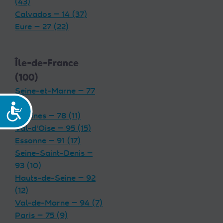
(43)
Calvados — 14 (37)
Eure — 27 (22)
Île-de-France
(100)
Seine-et-Marne — 77
(19)
Accessibilité
Yvelines — 78 (11)
Val-d'Oise — 95 (15)
Essonne — 91 (17)
Seine-Saint-Denis —
93 (10)
Hauts-de-Seine — 92
(12)
Val-de-Marne — 94 (7)
Paris — 75 (9)