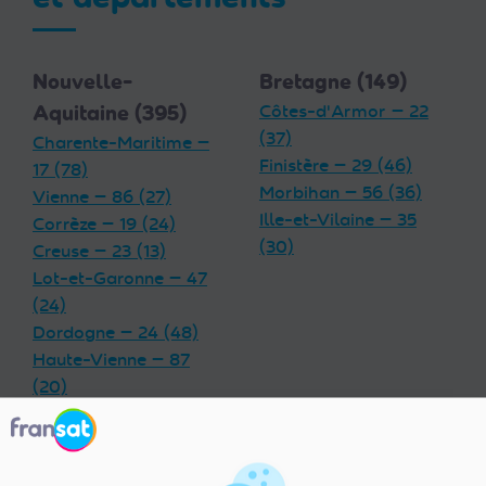
Nouvelle-
Bretagne (149)
Aquitaine (395)
Côtes-d'Armor — 22
(37)
Charente-Maritime —
Finistère — 29 (46)
17 (78)
Morbihan — 56 (36)
Vienne — 86 (27)
Ille-et-Vilaine — 35
Corrèze — 19 (24)
(30)
Creuse — 23 (13)
Lot-et-Garonne — 47
(24)
Dordogne — 24 (48)
Haute-Vienne — 87
(20)
Charente — 16 (32)
Landes — 40 (33)
Gironde — 33 (55)