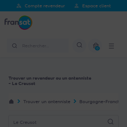
Veuillez
person_search
person
Compte revendeur
Espace client
noter
Fransat
:
Ce
site
Web
Rechercher
Afficher la re
comprend
0
un
Mon panier
système
d'accessibilité.
Trouver un revendeur ou un antenniste
- Le Creusot
Trouver un antenniste
Bourgogne-Franche-