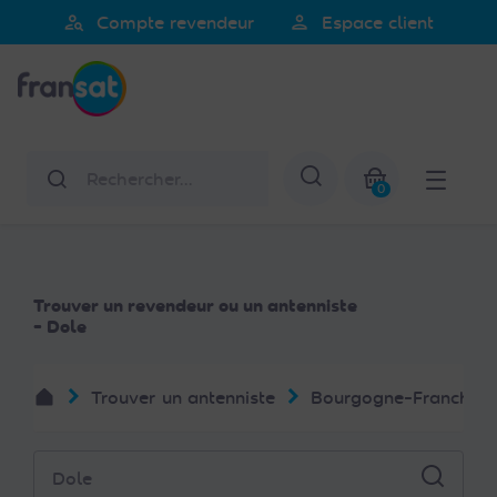
Veuillez
person_search
person
Compte revendeur
Espace client
noter
Fransat
:
Ce
site
Web
Rechercher
Afficher la re
comprend
0
un
Mon panier
système
d'accessibilité.
Trouver un revendeur ou un antenniste
- Dole
Trouver un antenniste
Bourgogne-Franche-