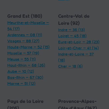
Grand Est (180)
Centre-Val de
Meurthe-et-Moselle —
Loire (92)
54 (17)
Indre — 36 (13)
Ardennes — 08 (11)
Loiret — 45 (18)
Vosges — 88 (27)
Eure-et-Loir — 28 (23)
Haute-Marne — 52 (15)
Loir-et-Cher — 41 (14)
Moselle — 57 (19)
Indre-et-Loire — 37
Meuse — 55 (11)
(18)
Haut-Rhin — 68 (26)
Cher — 18 (6)
Aube — 10 (12)
Bas-Rhin — 67 (30)
Marne — 51 (12)
Pays de la Loire
Provence-Alpes-
(205)
Côte d'Azur (247)