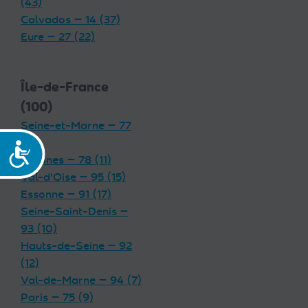
(43)
Calvados — 14 (37)
Eure — 27 (22)
Île-de-France
(100)
Seine-et-Marne — 77
(19)
Accessibilité
Yvelines — 78 (11)
Val-d'Oise — 95 (15)
Essonne — 91 (17)
Seine-Saint-Denis —
93 (10)
Hauts-de-Seine — 92
(12)
Val-de-Marne — 94 (7)
Paris — 75 (9)