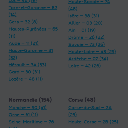
Lot — 46 (19)
Haute-Savoie — 74
Tarn-et-Garonne — 82
(48)
(14)
Isère — 38 (31)
Gers — 32 (8)
Allier — 03 (20)
Hautes-Pyrénées — 65
Ain — 01 (19)
(11)
Drôme — 26 (22)
Aude — 11 (21)
Savoie — 73 (26)
Haute-Garonne — 31
Haute-Loire — 43 (25)
(32)
Ardèche — 07 (34)
Hérault — 34 (33)
Loire — 42 (26)
Gard — 30 (31)
Lozère — 48 (11)
Normandie (154)
Corse (48)
Manche — 50 (41)
Corse-du-Sud — 2A
Orne — 61 (11)
(23)
Seine-Maritime — 76
Haute-Corse — 2B (25)