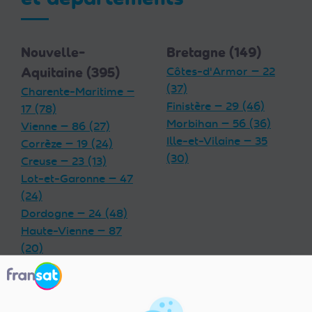
Nouvelle-
Bretagne (149)
Aquitaine (395)
Côtes-d'Armor — 22
(37)
Charente-Maritime —
Finistère — 29 (46)
17 (78)
Morbihan — 56 (36)
Vienne — 86 (27)
Ille-et-Vilaine — 35
Corrèze — 19 (24)
(30)
Creuse — 23 (13)
Lot-et-Garonne — 47
(24)
Dordogne — 24 (48)
Haute-Vienne — 87
(20)
Charente — 16 (32)
Landes — 40 (33)
Gironde — 33 (55)