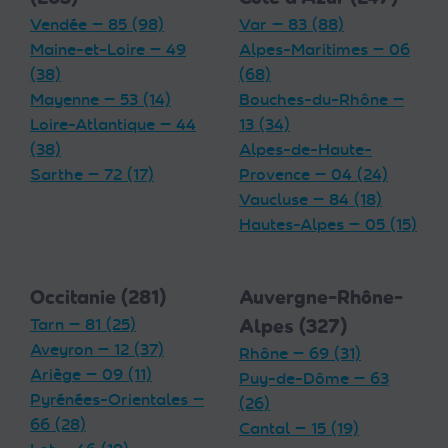
Vendée — 85 (98)
Var — 83 (88)
Maine-et-Loire — 49
Alpes-Maritimes — 06
(38)
(68)
Mayenne — 53 (14)
Bouches-du-Rhône —
Loire-Atlantique — 44
13 (34)
(38)
Alpes-de-Haute-
Sarthe — 72 (17)
Provence — 04 (24)
Vaucluse — 84 (18)
Hautes-Alpes — 05 (15)
Occitanie (281)
Auvergne-Rhône-
Tarn — 81 (25)
Alpes (327)
Aveyron — 12 (37)
Rhône — 69 (31)
Ariège — 09 (11)
Puy-de-Dôme — 63
Pyrénées-Orientales —
(26)
66 (28)
Cantal — 15 (19)