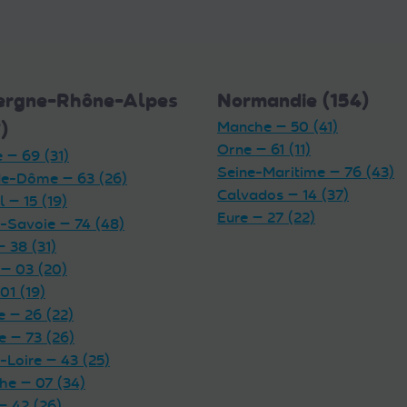
ergne-Rhône-Alpes
Normandie (154)
)
Manche — 50 (41)
Orne — 61 (11)
 — 69 (31)
Seine-Maritime — 76 (43)
e-Dôme — 63 (26)
Calvados — 14 (37)
 — 15 (19)
Eure — 27 (22)
-Savoie — 74 (48)
— 38 (31)
 — 03 (20)
01 (19)
 — 26 (22)
e — 73 (26)
-Loire — 43 (25)
he — 07 (34)
— 42 (26)