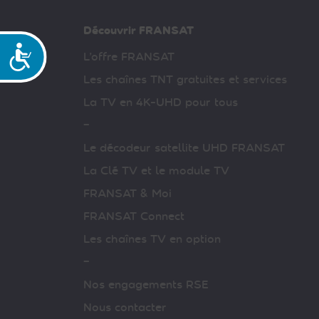
Découvrir FRANSAT
Accessibilité
L’offre FRANSAT
Les chaînes TNT gratuites et services
La TV en 4K-UHD pour tous
–
Le décodeur satellite UHD FRANSAT
La Clé TV et le module TV
FRANSAT & Moi
FRANSAT Connect
Les chaînes TV en option
–
Nos engagements RSE
Nous contacter