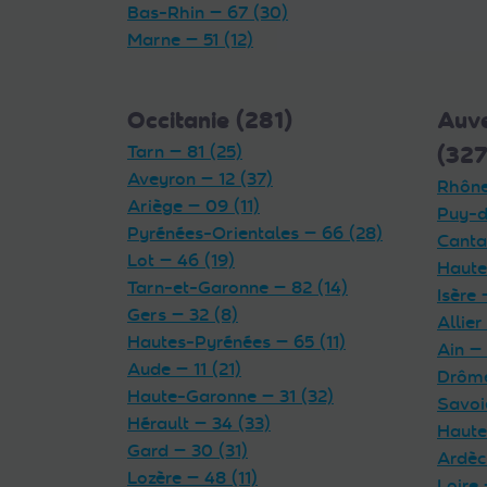
Bas-Rhin — 67 (30)
Marne — 51 (12)
Occitanie (281)
Auv
Tarn — 81 (25)
(327
Aveyron — 12 (37)
Rhône
Ariège — 09 (11)
Puy-d
Pyrénées-Orientales — 66 (28)
Cantal
Lot — 46 (19)
Haute
Tarn-et-Garonne — 82 (14)
Isère 
Gers — 32 (8)
Allier
Hautes-Pyrénées — 65 (11)
Ain — 
Aude — 11 (21)
Drôme
Haute-Garonne — 31 (32)
Savoi
Hérault — 34 (33)
Haute
Gard — 30 (31)
Ardèc
Lozère — 48 (11)
Loire 