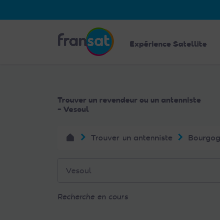
Veuillez
noter
:
Fransat
Ce
Expérience Satellite
site
Web
comprend
un
Trouver un revendeur ou un antenniste
système
- Vesoul
d'accessibilité.
Appuyez
Trouver un antenniste
Bourgog
sur
Ctrl-
F11
pour
adapter
Recherche en cours
le
site