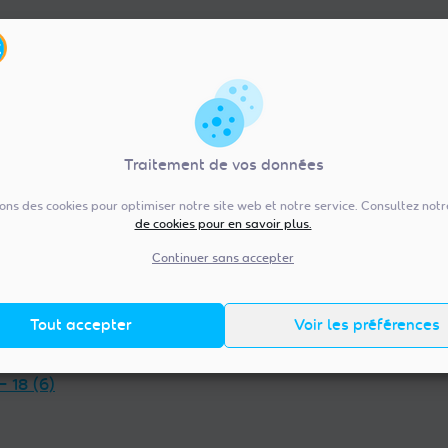
Traitement de vos données
sons des cookies pour optimiser notre site web et notre service. Consultez not
de cookies pour en savoir plus.
re-Val de Loire (92)
Pays de la Loire (20
— 36 (13)
Vendée — 85 (98)
Continuer sans accepter
 — 45 (18)
Maine-et-Loire — 49 (38)
et-Loir — 28 (23)
Mayenne — 53 (14)
Tout accepter
Voir les préférences
t-Cher — 41 (14)
Loire-Atlantique — 44 (38)
et-Loire — 37 (18)
Sarthe — 72 (17)
— 18 (6)