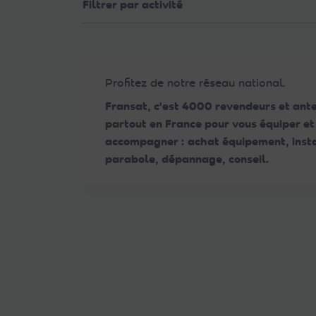
Filtrer par activité
Web
aux
malvoyants
qui
utilisent
Profitez de notre réseau national.
un
Fransat, c'est 4000 revendeurs et ant
lecteur
partout en France pour vous équiper et
d'écran ;
accompagner : achat équipement, insta
Appuyez
parabole, dépannage, conseil.
sur
Ctrl-
F10
pour
ouvrir
un
menu
d'accessibilité.