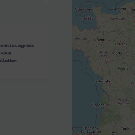
ennistes agréés
 vous
llation