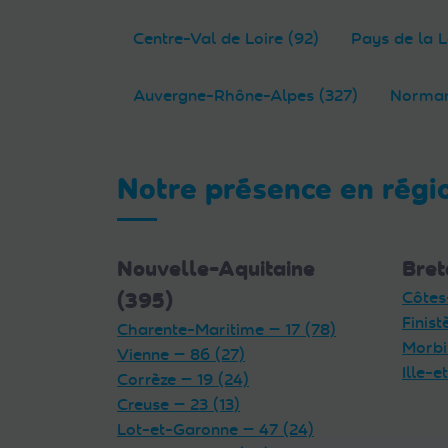
Centre-Val de Loire (92)
Pays de la L
Auvergne-Rhône-Alpes (327)
Norman
Notre présence en régi
Nouvelle-Aquitaine
Bret
(395)
Côtes
Finist
Charente-Maritime — 17 (78)
Morbi
Vienne — 86 (27)
Ille-e
Corrèze — 19 (24)
Creuse — 23 (13)
Lot-et-Garonne — 47 (24)