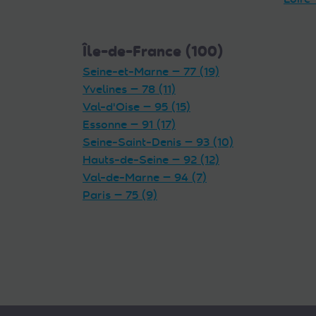
Île-de-France (100)
Seine-et-Marne — 77 (19)
Yvelines — 78 (11)
Val-d'Oise — 95 (15)
Essonne — 91 (17)
Seine-Saint-Denis — 93 (10)
Hauts-de-Seine — 92 (12)
Val-de-Marne — 94 (7)
Paris — 75 (9)