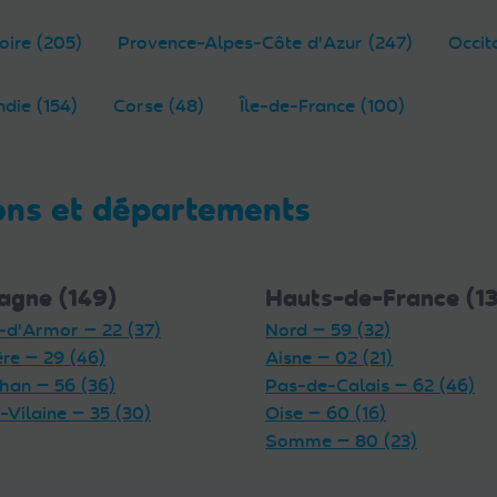
oire (205)
Provence-Alpes-Côte d'Azur (247)
Occit
die (154)
Corse (48)
Île-de-France (100)
ons et départements
agne (149)
Hauts-de-France (1
-d'Armor — 22 (37)
Nord — 59 (32)
ère — 29 (46)
Aisne — 02 (21)
han — 56 (36)
Pas-de-Calais — 62 (46)
t-Vilaine — 35 (30)
Oise — 60 (16)
Somme — 80 (23)