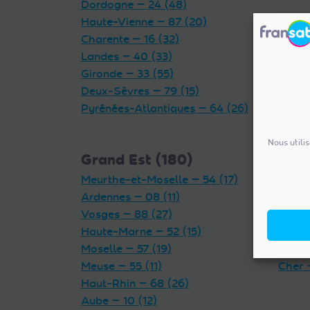
Dordogne — 24 (48)
Haute-Vienne — 87 (20)
Charente — 16 (32)
Landes — 40 (33)
Gironde — 33 (55)
Deux-Sèvres — 79 (15)
Pyrénées-Atlantiques — 64 (26)
Nous utili
Grand Est (180)
Cent
Meurthe-et-Moselle — 54 (17)
Indre 
Ardennes — 08 (11)
Loiret
Vosges — 88 (27)
Eure-
Haute-Marne — 52 (15)
Loir-e
Moselle — 57 (19)
Indre-
Meuse — 55 (11)
Cher 
Haut-Rhin — 68 (26)
Aube — 10 (12)