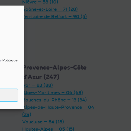
Nièvre — 58 (10)
Saône-et-Loire — 71 (28)
Territoire de Belfort — 90 (5)
re
Politique
5)
Provence-Alpes-Côte
d'Azur (247)
Var — 83 (88)
Alpes-Maritimes — 06 (68)
Bouches-du-Rhône — 13 (34)
Alpes-de-Haute-Provence — 04
(24)
Vaucluse — 84 (18)
Hautes-Alpes — 05 (15)