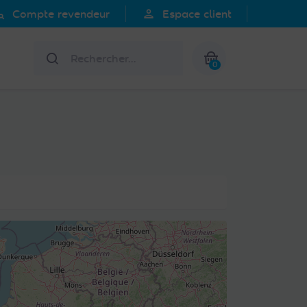
search
person
Compte revendeur
Espace client
Rechercher
0
Mon panier