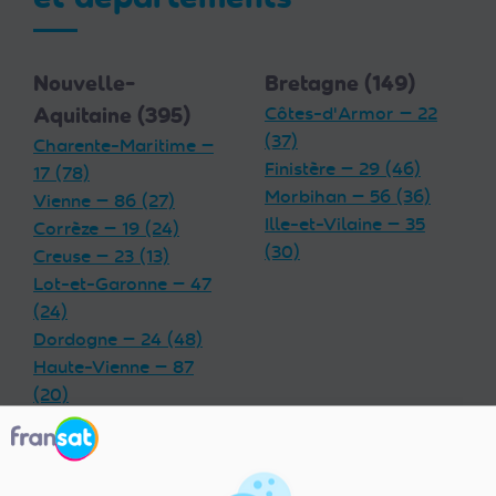
Nouvelle-
Bretagne (149)
Aquitaine (395)
Côtes-d'Armor — 22
(37)
Charente-Maritime —
Finistère — 29 (46)
17 (78)
Morbihan — 56 (36)
Vienne — 86 (27)
Ille-et-Vilaine — 35
Corrèze — 19 (24)
(30)
Creuse — 23 (13)
Lot-et-Garonne — 47
(24)
Dordogne — 24 (48)
Haute-Vienne — 87
(20)
Charente — 16 (32)
Landes — 40 (33)
Gironde — 33 (55)