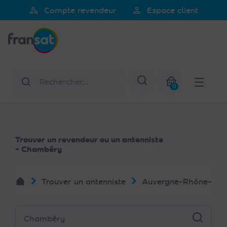
Veuillez
person_search
person
Compte revendeur
Espace client
noter
Fransat
:
Ce
site
Web
Rechercher
Afficher la re
comprend
0
un
Mon panier
système
d'accessibilité.
Trouver un revendeur ou un antenniste
- Chambéry
Trouver un antenniste
Auvergne-Rhône-Alp