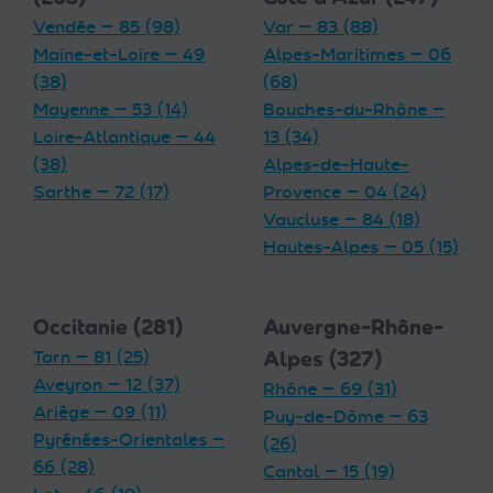
Vendée — 85 (98)
Var — 83 (88)
Maine-et-Loire — 49
Alpes-Maritimes — 06
(38)
(68)
Mayenne — 53 (14)
Bouches-du-Rhône —
Loire-Atlantique — 44
13 (34)
(38)
Alpes-de-Haute-
Sarthe — 72 (17)
Provence — 04 (24)
Vaucluse — 84 (18)
Hautes-Alpes — 05 (15)
Occitanie (281)
Auvergne-Rhône-
Tarn — 81 (25)
Alpes (327)
Aveyron — 12 (37)
Rhône — 69 (31)
Ariège — 09 (11)
Puy-de-Dôme — 63
Pyrénées-Orientales —
(26)
66 (28)
Cantal — 15 (19)