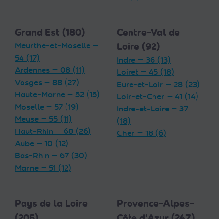
Grand Est (180)
Centre-Val de
Meurthe-et-Moselle —
Loire (92)
54 (17)
Indre — 36 (13)
Ardennes — 08 (11)
Loiret — 45 (18)
Vosges — 88 (27)
Eure-et-Loir — 28 (23)
Haute-Marne — 52 (15)
Loir-et-Cher — 41 (14)
Moselle — 57 (19)
Indre-et-Loire — 37
Meuse — 55 (11)
(18)
Haut-Rhin — 68 (26)
Cher — 18 (6)
Aube — 10 (12)
Bas-Rhin — 67 (30)
Marne — 51 (12)
Pays de la Loire
Provence-Alpes-
(205)
Côte d'Azur (247)