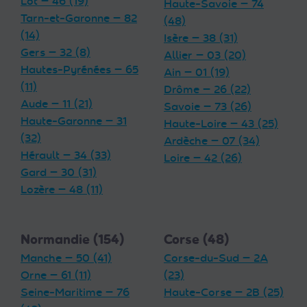
Lot — 46 (19)
Haute-Savoie — 74
Tarn-et-Garonne — 82
(48)
(14)
Isère — 38 (31)
Gers — 32 (8)
Allier — 03 (20)
Hautes-Pyrénées — 65
Ain — 01 (19)
(11)
Drôme — 26 (22)
Aude — 11 (21)
Savoie — 73 (26)
Haute-Garonne — 31
Haute-Loire — 43 (25)
(32)
Ardèche — 07 (34)
Hérault — 34 (33)
Loire — 42 (26)
Gard — 30 (31)
Lozère — 48 (11)
Normandie (154)
Corse (48)
Manche — 50 (41)
Corse-du-Sud — 2A
Orne — 61 (11)
(23)
Seine-Maritime — 76
Haute-Corse — 2B (25)