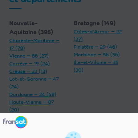
Nouvelle-
Bretagne (149)
Aquitaine (395)
Côtes-d'Armor — 22
(37)
Charente-Maritime —
Finistère — 29 (46)
17 (78)
Morbihan — 56 (36)
Vienne — 86 (27)
Ille-et-Vilaine — 35
Corrèze — 19 (24)
(30)
Creuse — 23 (13)
Lot-et-Garonne — 47
(24)
Dordogne — 24 (48)
Haute-Vienne — 87
(20)
Charente — 16 (32)
Landes — 40 (33)
Gironde — 33 (55)