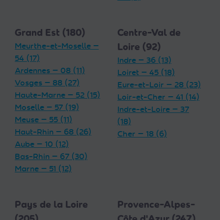
Grand Est (180)
Centre-Val de
Meurthe-et-Moselle —
Loire (92)
54 (17)
Indre — 36 (13)
Ardennes — 08 (11)
Loiret — 45 (18)
Vosges — 88 (27)
Eure-et-Loir — 28 (23)
Haute-Marne — 52 (15)
Loir-et-Cher — 41 (14)
Moselle — 57 (19)
Indre-et-Loire — 37
Meuse — 55 (11)
(18)
Haut-Rhin — 68 (26)
Cher — 18 (6)
Aube — 10 (12)
Bas-Rhin — 67 (30)
Marne — 51 (12)
Pays de la Loire
Provence-Alpes-
(205)
Côte d'Azur (247)