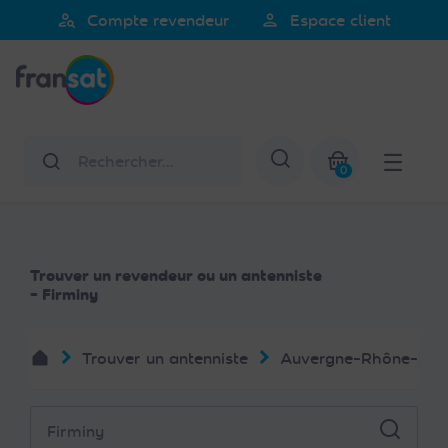
Veuillez
person_search
person
Compte revendeur
Espace client
noter
Fransat
:
Ce
site
Web
Rechercher
Afficher la re
comprend
0
un
Mon panier
système
d'accessibilité.
Trouver un revendeur ou un antenniste
- Firminy
Trouver un antenniste
Auvergne-Rhône-Alp