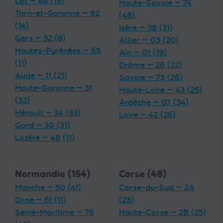
Lot — 46 (19)
Haute-Savoie — 74
Tarn-et-Garonne — 82
(48)
(14)
Isère — 38 (31)
Gers — 32 (8)
Allier — 03 (20)
Hautes-Pyrénées — 65
Ain — 01 (19)
(11)
Drôme — 26 (22)
Aude — 11 (21)
Savoie — 73 (26)
Haute-Garonne — 31
Haute-Loire — 43 (25)
(32)
Ardèche — 07 (34)
Hérault — 34 (33)
Loire — 42 (26)
Gard — 30 (31)
Lozère — 48 (11)
Normandie (154)
Corse (48)
Manche — 50 (41)
Corse-du-Sud — 2A
Orne — 61 (11)
(23)
Seine-Maritime — 76
Haute-Corse — 2B (25)