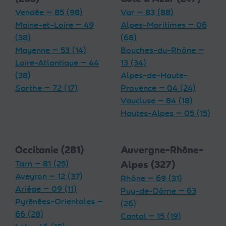
Vendée — 85 (98)
Var — 83 (88)
Maine-et-Loire — 49
Alpes-Maritimes — 06
(38)
(68)
Mayenne — 53 (14)
Bouches-du-Rhône —
Loire-Atlantique — 44
13 (34)
(38)
Alpes-de-Haute-
Sarthe — 72 (17)
Provence — 04 (24)
Vaucluse — 84 (18)
Hautes-Alpes — 05 (15)
Occitanie (281)
Auvergne-Rhône-
Tarn — 81 (25)
Alpes (327)
Aveyron — 12 (37)
Rhône — 69 (31)
Ariège — 09 (11)
Puy-de-Dôme — 63
Pyrénées-Orientales —
(26)
66 (28)
Cantal — 15 (19)