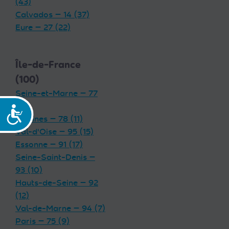
(43)
Calvados — 14 (37)
Eure — 27 (22)
Île-de-France
(100)
Seine-et-Marne — 77
(19)
Accessibilité
Yvelines — 78 (11)
Val-d'Oise — 95 (15)
Essonne — 91 (17)
Seine-Saint-Denis —
93 (10)
Hauts-de-Seine — 92
(12)
Val-de-Marne — 94 (7)
Paris — 75 (9)