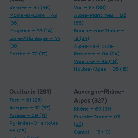
Vendée — 85 (98)
Var — 83 (88)
Maine-et-Loire — 49
Alpes-Maritimes — 06
(38)
(68)
Mayenne — 53 (14)
Bouches-du-Rhône —
Loire-Atlantique — 44
13 (34)
(38)
Alpes-de-Haute-
Sarthe — 72 (17)
Provence — 04 (24)
Vaucluse — 84 (18)
Hautes-Alpes — 05 (15)
Occitanie (281)
Auvergne-Rhône-
Tarn — 81 (25)
Alpes (327)
Aveyron — 12 (37)
Rhône — 69 (31)
Ariège — 09 (11)
Puy-de-Dôme — 63
Pyrénées-Orientales —
(26)
66 (28)
Cantal — 15 (19)