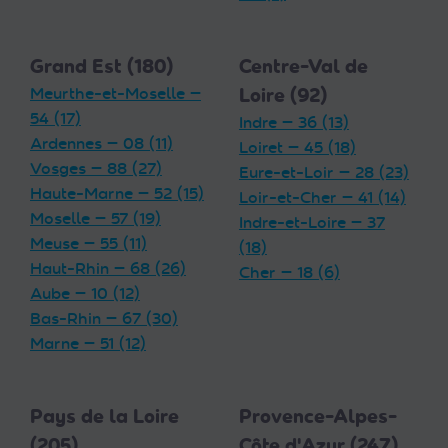
Grand Est (180)
Centre-Val de
Meurthe-et-Moselle —
Loire (92)
54 (17)
Indre — 36 (13)
Ardennes — 08 (11)
Loiret — 45 (18)
Vosges — 88 (27)
Eure-et-Loir — 28 (23)
Haute-Marne — 52 (15)
Loir-et-Cher — 41 (14)
Moselle — 57 (19)
Indre-et-Loire — 37
Meuse — 55 (11)
(18)
Haut-Rhin — 68 (26)
Cher — 18 (6)
Aube — 10 (12)
Bas-Rhin — 67 (30)
Marne — 51 (12)
Pays de la Loire
Provence-Alpes-
(205)
Côte d'Azur (247)