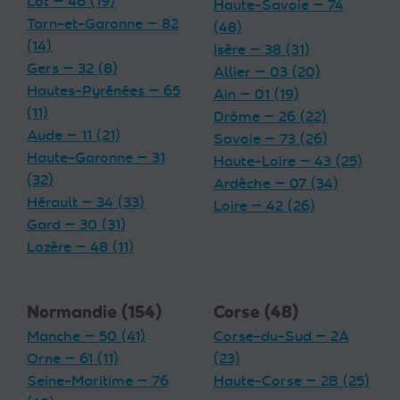
Lot — 46 (19)
Haute-Savoie — 74
Tarn-et-Garonne — 82
(48)
(14)
Isère — 38 (31)
Gers — 32 (8)
Allier — 03 (20)
Hautes-Pyrénées — 65
Ain — 01 (19)
(11)
Drôme — 26 (22)
Aude — 11 (21)
Savoie — 73 (26)
Haute-Garonne — 31
Haute-Loire — 43 (25)
(32)
Ardèche — 07 (34)
Hérault — 34 (33)
Loire — 42 (26)
Gard — 30 (31)
Lozère — 48 (11)
Normandie (154)
Corse (48)
Manche — 50 (41)
Corse-du-Sud — 2A
Orne — 61 (11)
(23)
Seine-Maritime — 76
Haute-Corse — 2B (25)