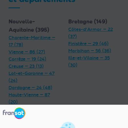
Nouvelle-
Bretagne (149)
Aquitaine (395)
Côtes-d'Armor — 22
(37)
Charente-Maritime —
Finistère — 29 (46)
17 (78)
Morbihan — 56 (36)
Vienne — 86 (27)
Ille-et-Vilaine — 35
Corrèze — 19 (24)
(30)
Creuse — 23 (13)
Lot-et-Garonne — 47
(24)
Dordogne — 24 (48)
Haute-Vienne — 87
(20)
Charente — 16 (32)
Landes — 40 (33)
Gironde — 33 (55)