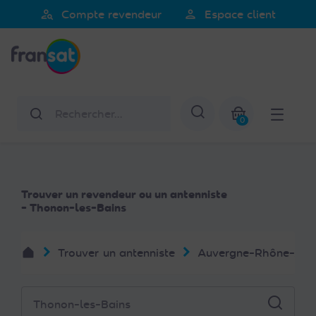
Veuillez
person_search
person
Compte revendeur
Espace client
noter
Fransat
:
Ce
site
Web
Rechercher
Afficher la re
comprend
0
un
Mon panier
système
d'accessibilité.
Trouver un revendeur ou un antenniste
- Thonon-les-Bains
Trouver un antenniste
Auvergne-Rhône-Alp