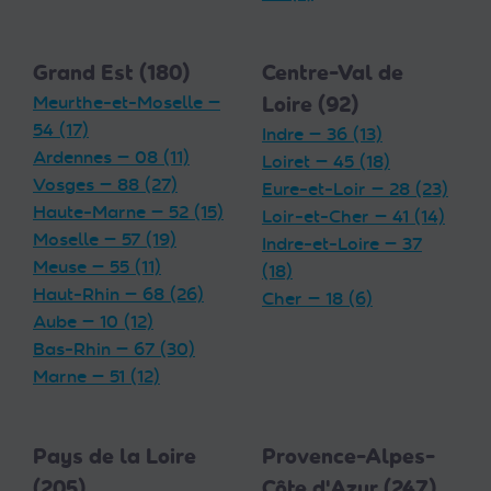
Grand Est (180)
Centre-Val de
Meurthe-et-Moselle —
Loire (92)
54 (17)
Indre — 36 (13)
Ardennes — 08 (11)
Loiret — 45 (18)
Vosges — 88 (27)
Eure-et-Loir — 28 (23)
Haute-Marne — 52 (15)
Loir-et-Cher — 41 (14)
Moselle — 57 (19)
Indre-et-Loire — 37
Meuse — 55 (11)
(18)
Haut-Rhin — 68 (26)
Cher — 18 (6)
Aube — 10 (12)
Bas-Rhin — 67 (30)
Marne — 51 (12)
Pays de la Loire
Provence-Alpes-
(205)
Côte d'Azur (247)