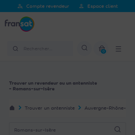
Veuillez
person_search
person
Compte revendeur
Espace client
noter
Fransat
:
Ce
site
Web
Rechercher
Afficher la re
comprend
0
un
Mon panier
système
d'accessibilité.
Trouver un revendeur ou un antenniste
- Romans-sur-Isère
Trouver un antenniste
Auvergne-Rhône-Alp