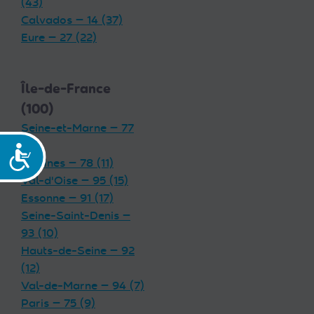
(43)
Calvados — 14 (37)
Eure — 27 (22)
Île-de-France
(100)
Seine-et-Marne — 77
(19)
Accessibilité
Yvelines — 78 (11)
Val-d'Oise — 95 (15)
Essonne — 91 (17)
Seine-Saint-Denis —
93 (10)
Hauts-de-Seine — 92
(12)
Val-de-Marne — 94 (7)
Paris — 75 (9)