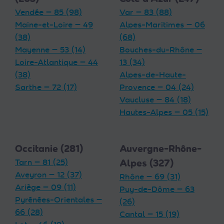
Vendée — 85 (98)
Var — 83 (88)
Maine-et-Loire — 49
Alpes-Maritimes — 06
(38)
(68)
Mayenne — 53 (14)
Bouches-du-Rhône —
Loire-Atlantique — 44
13 (34)
(38)
Alpes-de-Haute-
Sarthe — 72 (17)
Provence — 04 (24)
Vaucluse — 84 (18)
Hautes-Alpes — 05 (15)
Occitanie (281)
Auvergne-Rhône-
Tarn — 81 (25)
Alpes (327)
Aveyron — 12 (37)
Rhône — 69 (31)
Ariège — 09 (11)
Puy-de-Dôme — 63
Pyrénées-Orientales —
(26)
66 (28)
Cantal — 15 (19)