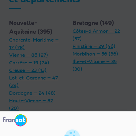
Nouvelle-
Bretagne (149)
Aquitaine (395)
Côtes-d'Armor — 22
(37)
Charente-Maritime —
Finistère — 29 (46)
17 (78)
Morbihan — 56 (36)
Vienne — 86 (27)
Ille-et-Vilaine — 35
Corrèze — 19 (24)
(30)
Creuse — 23 (13)
Lot-et-Garonne — 47
(24)
Dordogne — 24 (48)
Haute-Vienne — 87
(20)
Charente — 16 (32)
Landes — 40 (33)
Gironde — 33 (55)