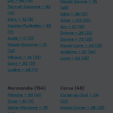
Lot — 46 (19)
Haute-Savoie — 74
Tarn-et-Garonne — 82
(48)
(14)
Isère — 38 (31)
Gers — 32 (8)
Allier — 03 (20)
Hautes-Pyrénées — 65
Ain — 01 (19)
(11)
Drôme — 26 (22)
Aude — 11 (21)
Savoie — 73 (26)
Haute-Garonne — 31
Haute-Loire — 43 (25)
(32)
Ardèche — 07 (34)
Hérault — 34 (33)
Loire — 42 (26)
Gard — 30 (31)
Lozère — 48 (11)
Normandie (154)
Corse (48)
Manche — 50 (41)
Corse-du-Sud — 2A
Orne — 61 (11)
(23)
Seine-Maritime — 76
Haute-Corse — 2B (25)