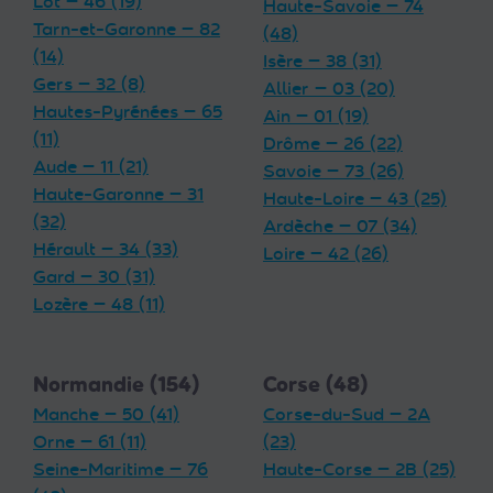
Lot — 46 (19)
Haute-Savoie — 74
Tarn-et-Garonne — 82
(48)
(14)
Isère — 38 (31)
Gers — 32 (8)
Allier — 03 (20)
Hautes-Pyrénées — 65
Ain — 01 (19)
(11)
Drôme — 26 (22)
Aude — 11 (21)
Savoie — 73 (26)
Haute-Garonne — 31
Haute-Loire — 43 (25)
(32)
Ardèche — 07 (34)
Hérault — 34 (33)
Loire — 42 (26)
Gard — 30 (31)
Lozère — 48 (11)
Normandie (154)
Corse (48)
Manche — 50 (41)
Corse-du-Sud — 2A
Orne — 61 (11)
(23)
Seine-Maritime — 76
Haute-Corse — 2B (25)