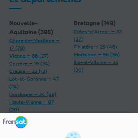
Nouvelle-
Bretagne (149)
Aquitaine (395)
Côtes-d'Armor — 22
(37)
Charente-Maritime —
Finistère — 29 (46)
17 (78)
Morbihan — 56 (36)
Vienne — 86 (27)
Ille-et-Vilaine — 35
Corrèze — 19 (24)
(30)
Creuse — 23 (13)
Lot-et-Garonne — 47
(24)
Dordogne — 24 (48)
Haute-Vienne — 87
(20)
Charente — 16 (32)
Landes — 40 (33)
Gironde — 33 (55)