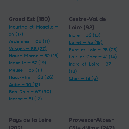
Grand Est (180)
Centre-Val de
Meurthe-et-Moselle —
Loire (92)
54 (17)
Indre — 36 (13)
Ardennes — 08 (11)
Loiret — 45 (18)
Vosges — 88 (27)
Eure-et-Loir — 28 (23)
Haute-Marne — 52 (15)
Loir-et-Cher — 41 (14)
Moselle — 57 (19)
Indre-et-Loire — 37
Meuse — 55 (11)
(18)
Haut-Rhin — 68 (26)
Cher — 18 (6)
Aube — 10 (12)
Bas-Rhin — 67 (30)
Marne — 51 (12)
Pays de la Loire
Provence-Alpes-
(205)
Côte d'Azur (247)