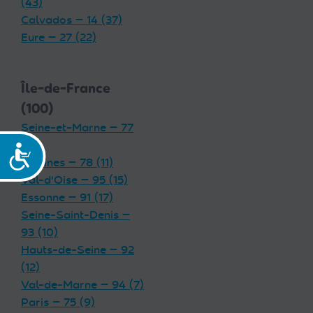
(43)
Calvados — 14 (37)
Eure — 27 (22)
Île-de-France
(100)
Seine-et-Marne — 77
(19)
Accessibilité
Yvelines — 78 (11)
Val-d'Oise — 95 (15)
Essonne — 91 (17)
Seine-Saint-Denis —
93 (10)
Hauts-de-Seine — 92
(12)
Val-de-Marne — 94 (7)
Paris — 75 (9)