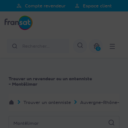
Veuillez
person_search
person
Compte revendeur
Espace client
noter
Fransat
:
Ce
site
Web
Rechercher
Afficher la re
comprend
0
un
Mon panier
système
d'accessibilité.
Trouver un revendeur ou un antenniste
- Montélimar
Trouver un antenniste
Auvergne-Rhône-Alp