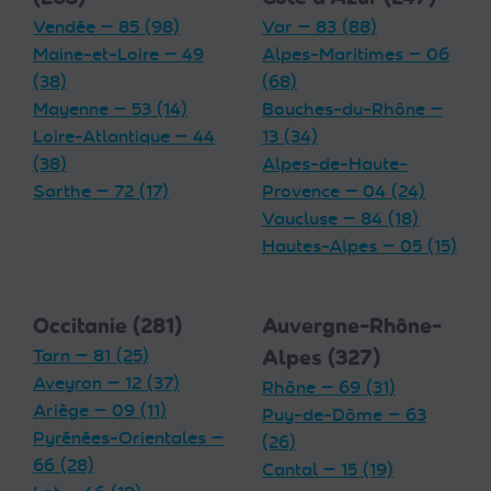
Vendée — 85 (98)
Var — 83 (88)
Maine-et-Loire — 49
Alpes-Maritimes — 06
(38)
(68)
Mayenne — 53 (14)
Bouches-du-Rhône —
Loire-Atlantique — 44
13 (34)
(38)
Alpes-de-Haute-
Sarthe — 72 (17)
Provence — 04 (24)
Vaucluse — 84 (18)
Hautes-Alpes — 05 (15)
Occitanie (281)
Auvergne-Rhône-
Tarn — 81 (25)
Alpes (327)
Aveyron — 12 (37)
Rhône — 69 (31)
Ariège — 09 (11)
Puy-de-Dôme — 63
Pyrénées-Orientales —
(26)
66 (28)
Cantal — 15 (19)