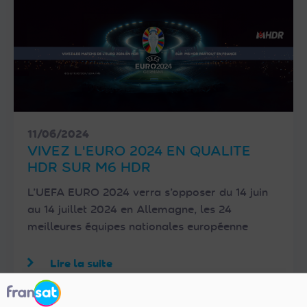
11/06/2024
VIVEZ L'EURO 2024 EN QUALITE
HDR SUR M6 HDR
L’UEFA EURO 2024 verra s’opposer du 14 juin
au 14 juillet 2024 en Allemagne, les 24
meilleures équipes nationales européenne
Lire la suite