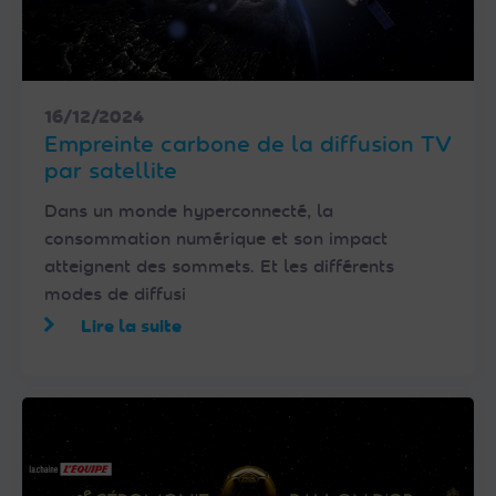
16/12/2024
Empreinte carbone de la diffusion TV
par satellite
Dans un monde hyperconnecté, la
consommation numérique et son impact
atteignent des sommets. Et les différents
modes de diffusi
Lire la suite