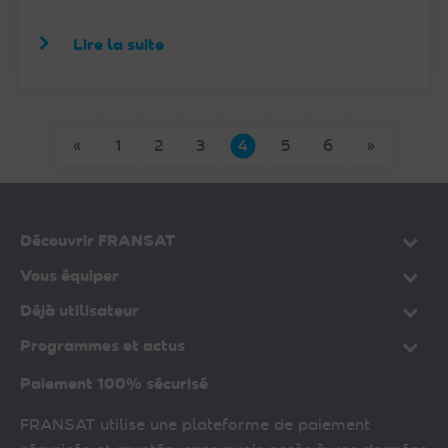
Lire la suite
Page précédente
Page sui
«
1
2
3
4
5
6
»
Découvrir FRANSAT
Vous équiper
Déjà utilisateur
Programmes et actus
Paiement 100% sécurisé
FRANSAT utilise une plateforme de paiement