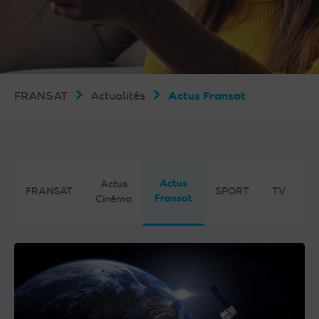
FRANSAT
Actualités
Actus Fransat
Actus
Actus
FRANSAT
SPORT
TV
Fransat
Cinéma
F