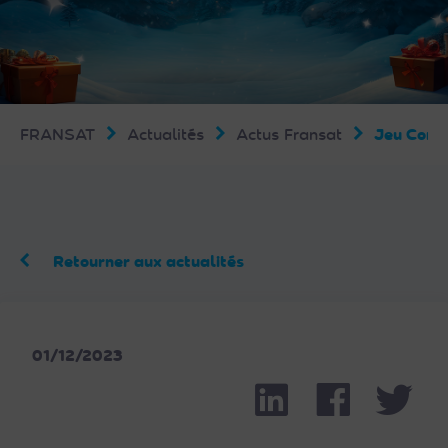
FRANSAT
Actualités
Actus Fransat
Jeu Conc
Retourner aux actualités
01/12/2023
Linkedin
Facebook
Part
Twit