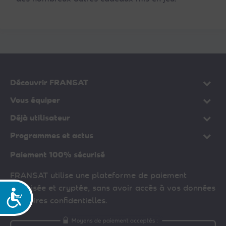
Découvrir FRANSAT
Vous équiper
Déjà utilisateur
Programmes et actus
Paiement 100% sécurisé
FRANSAT utilise une plateforme de paiement
sécurisée et cryptée, sans avoir accès à vos données
Accessibilité
bancaires confidentielles.