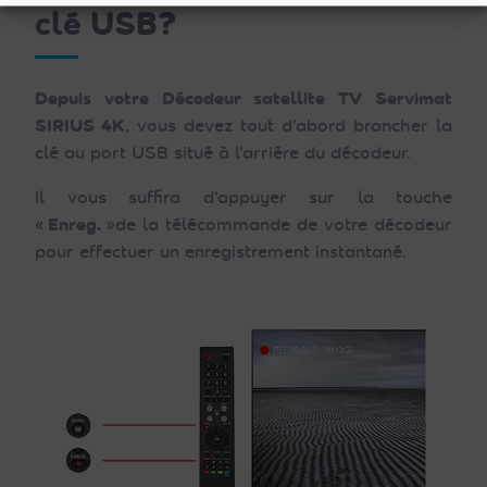
clé USB
?
Depuis votre Décodeur satellite TV Servimat
SIRIUS 4K
, vous devez tout d’abord brancher la
clé au port USB situé à l’arrière du décodeur.
Il vous suffira d’appuyer sur la touche
«
Enreg.
»de la télécommande de votre décodeur
pour effectuer un enregistrement instantané.