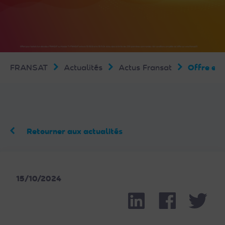
FRANSAT
Actualités
Actus Fransat
Offre exc
Retourner aux actualités
15/10/2024
Linkedin
Facebook
Part
Twit