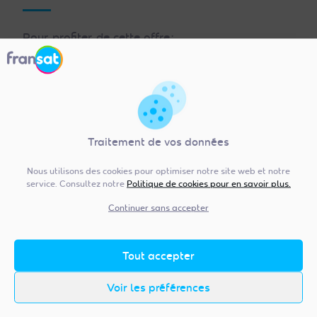
Pour profiter de cette offre :
Rendez-vous sur la
boutique FRANSAT
Commandez le produit le plus adapté à
votre besoin :
le Module TV satellite
NEOTION CAM CI+ 1.3
ou
l
e Décodeur TV
satellite SERVIMAT SIRIUS 4K
.
Traitement de vos données
L’offre est réservée aux 200 premières
Nous utilisons des cookies pour optimiser notre site web et notre
commandes, alors n’attendez pas pour profiter de
service. Consultez notre
Politique de cookies pour en savoir plus.
cette offre exceptionnelle !
(
Voir les conditions de
Continuer sans accepter
l’offre
)
Tout accepter
Comment fonctionne
Voir les préférences
l’enregistrement avec la