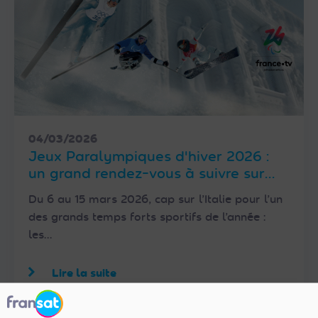
04/03/2026
Jeux Paralympiques d'hiver 2026 :
un grand rendez-vous à suivre sur
France 2 et France 3 avec FRANSAT
Du 6 au 15 mars 2026, cap sur l’Italie pour l’un
des grands temps forts sportifs de l’année :
les…
Lire la suite