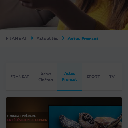
FRANSAT
Actualités
Actus Fransat
Actus
Actus
FRANSAT
SPORT
TV
Fransat
Cinéma
F