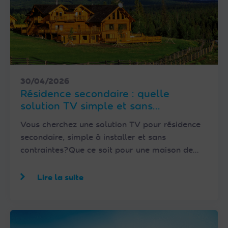
30/04/2026
Résidence secondaire : quelle
solution TV simple et sans
abonnement avec FRANSAT ?
Vous cherchez une solution TV pour résidence
secondaire, simple à installer et sans
contraintes?Que ce soit pour une maison de…
Lire la suite