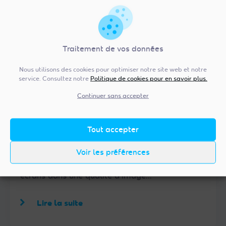
Traitement de vos données
Nous utilisons des cookies pour optimiser notre site web et notre
service. Consultez notre
Politique de cookies pour en savoir plus.
Continuer sans accepter
04/02/2026
Vibrez pour les Jeux Olympiques
Tout accepter
d'hiver 2026 en 4K-UHD sur France 2
UHD partout en via FRANSAT
Du 6 au 22 février 2026, les Jeux Olympiques
Voir les préférences
d’Hiver de Milan-Cortina arrivent sur vos
écrans dans une qualité d’image…
Lire la suite