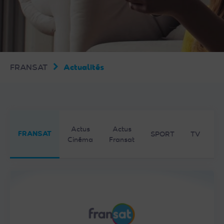
FRANSAT
Actualités
Actus
Actus
FRANSAT
SPORT
TV
Cinéma
Fransat
F