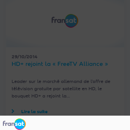
29/10/2014
HD+ rejoint la « FreeTV Alliance »
Leader sur le marché allemand de l’offre de
télévision gratuite par satellite en HD, le
bouquet HD+ a rejoint la…
Lire la suite