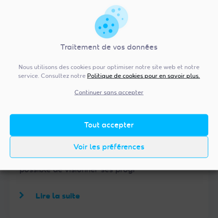
Traitement de vos données
Nous utilisons des cookies pour optimiser notre site web et notre
service. Consultez notre
Politique de cookies pour en savoir plus.
Continuer sans accepter
02/10/2014
Grundig & FRANSAT : la TNT par
Tout accepter
satellite en qualité Haute Définition,
partout en France
Avec les téléviseurs Grundig intégrant le tuner
Voir les préférences
satellite compatible FRANSAT, il est désormais
possible de visionner ses progr
Lire la suite