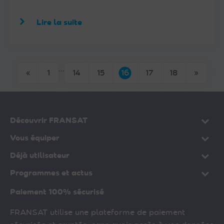
Lire la suite
…
Page précédente
Page s
«
1
14
15
16
17
18
»
Découvrir FRANSAT
Vous équiper
Déjà utilisateur
Programmes et actus
Paiement 100% sécurisé
FRANSAT utilise une plateforme de paiement