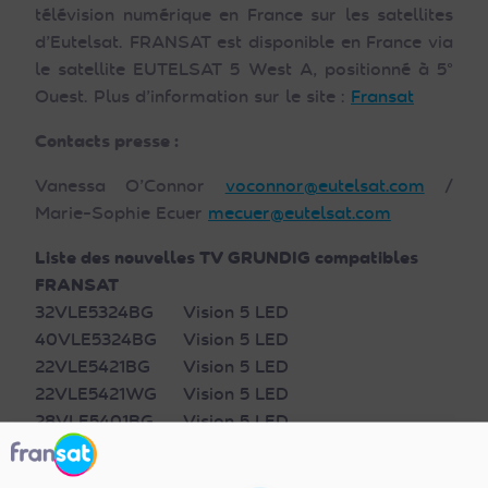
télévision numérique en France sur les satellites
d’Eutelsat. FRANSAT est disponible en France via
le satellite EUTELSAT 5 West A, positionné à 5°
Ouest. Plus d’information sur le site :
Fransat
Contacts presse :
Vanessa O’Connor
voconnor@eutelsat.com
/
Marie-Sophie Ecuer
mecuer@eutelsat.com
Liste des nouvelles TV GRUNDIG compatibles
FRANSAT
32VLE5324BG
Vision 5 LED
40VLE5324BG
Vision 5 LED
22VLE5421BG
Vision 5 LED
22VLE5421WG
Vision 5 LED
28VLE5401BG
Vision 5 LED
28VLE5401WG
Vision 5 LED
32VLE5401BG
Vision 5 LED