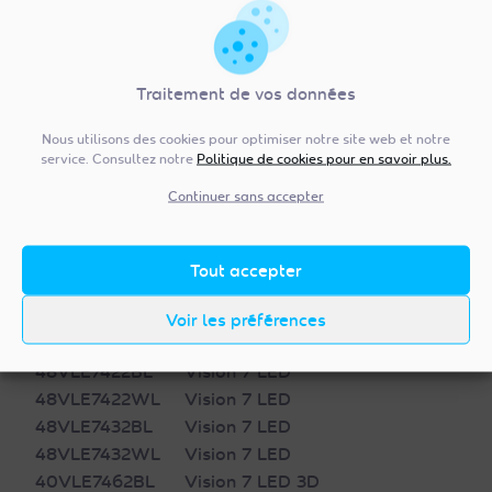
32VLE5401WG
Vision 5 LED
40VLE5421BG
Vision 5 LED
40VLE5421WG
Vision 5 LED
Traitement de vos données
48VLE5421BG
Vision 5 LED
48VLE5421WG
Vision 5 LED
Nous utilisons des cookies pour optimiser notre site web et notre
40VLE6422BL
Vision 6 LED
service. Consultez notre
Politique de cookies pour en savoir plus.
48VLE6422BL
Vision 6 LED
Continuer sans accepter
32VLE7422BL
Vision 7 LED
32VLE7422WL
Vision 7 LED
40VLE7422BL
Vision 7 LED
Tout accepter
40VLE7422WL
Vision 7 LED
40VLE7432BL
Vision 7 LED
Voir les préférences
40VLE7432WL
Vision 7 LED
48VLE7422BL
Vision 7 LED
48VLE7422WL
Vision 7 LED
48VLE7432BL
Vision 7 LED
48VLE7432WL
Vision 7 LED
40VLE7462BL
Vision 7 LED 3D