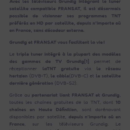
Avec les téléviseurs Grundig intégrant le tuner
satellite compatible FRANSAT, il est désormais
possible de visionner ses programmes TNT
préférés en HD par satellite, depuis n’importe où
en France, sans décodeur externe.
Grundig et FRANSAT vous facilitent la vie !
Le
triple tuner intégré
à la plupart des modèles
des gammes de TV Grundig
[1]
permet de
réceptionner
la
TNT gratuite
via
le réseau
hertzien
(DVB-T),
le
câble
(DVB-C) et
le
satellite
dernière génération
(DVB-S2).
Grâce au
partenariat liant FRANSAT et Grundig
,
toutes les chaînes gratuites de la TNT, dont
10
chaînes en Haute Définition
, sont dorénavant
disponibles par satellite,
depuis n’importe où en
France
, sur les téléviseurs Grundig. Le