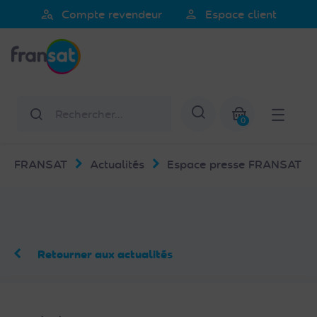
Veuillez
person_search
person
Compte revendeur
Espace client
noter
Fransat
:
Ce
site
Web
Rechercher
Afficher la re
comprend
0
un
Mon panier
système
FRANSAT
Actualités
Espace presse FRANSAT
d'accessibilité.
Retourner aux actualités