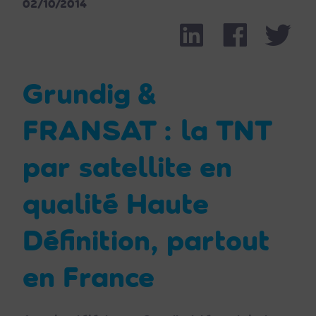
02/10/2014
Linkedin
Facebook
Part
Twit
Grundig &
FRANSAT : la TNT
par satellite en
qualité Haute
Définition, partout
en France