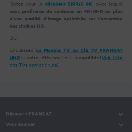
Optez pour le
décodeur SIRIUS 4K
, avec lequel
vous profiterez de contenus en 4K-UHD en plus
d’une qualité d’image optimisée sur l’ensemble
des chaînes HD.
OU
Choisissez
un Module TV ou Clé TV FRANSAT
UHD
si votre téléviseur est compatible
(Voir liste
des TVs compatibles)
Découvrir FRANSAT
Vous équiper