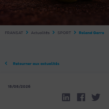
FRANSAT
Actualités
SPORT
Roland Garros 2
Retourner aux actualités
15/05/2026
Linkedin
Facebook
Part
Twit