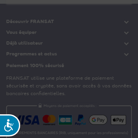
Découvrir FRANSAT
Vous équiper
Déjà utilisateur
Programmes et actus
Paiement 100% sécurisé
FRANSAT utilise une plateforme de paiement
sécurisée et cryptée, sans avoir accès à vos données
bancaires confidentielles.
Accessibilité