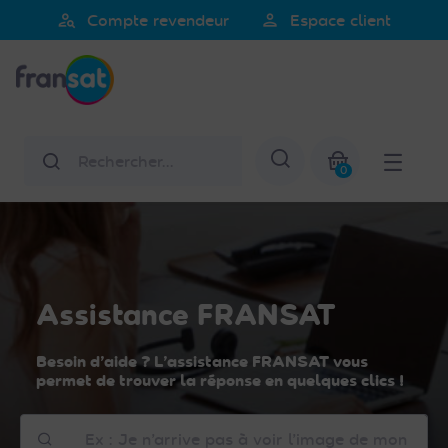
Veuillez
person_search
person
Compte revendeur
Espace client
noter
Fransat
:
Ce
site
Web
Rechercher
Afficher la re
comprend
0
un
Mon panier
système
d'accessibilité.
Assistance FRANSAT
Besoin d’aide ? L’assistance FRANSAT vous
permet de trouver la réponse en quelques clics !
Comment