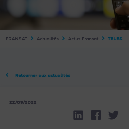
FRANSAT
Actualités
Actus Fransat
TELESPE
Retourner aux actualités
22/09/2022
Linkedin
Facebook
Part
Twit