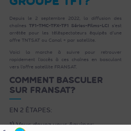
GROUPE TF1 ?
Depuis le 2 septembre 2022, la diffusion des
chaînes
TF1-TMC-TFX-TF1 Séries-Films-LCI
s’est
arrêtée pour les téléspectateurs équipés d’une
offre TNTSAT ou Canal + par satellite.
Voici la marche à suivre pour retrouver
rapidement l’accès à ces chaînes en basculant
vers l’offre satellite FRANSAT.
COMMENT BASCULER
SUR FRANSAT
?
EN 2 ÉTAPES:
1) Vous devez vous équiper: