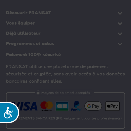
Découvrir FRANSAT
Vous équiper
Déjà utilisateur
Programmes et actus
Paiement 100% sécurisé
FRANSAT utilise une plateforme de paiement
sécurisée et cryptée, sans avoir accès à vos données
bancaires confidentielles.
Accessibilité