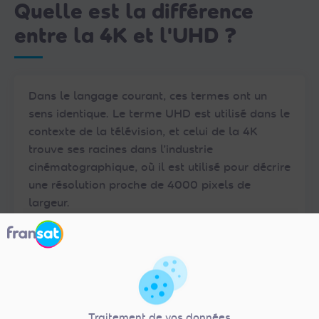
Quelle est la différence
entre la 4K et l'UHD ?
Dans le langage courant, ces termes ont un
sens identique. Le terme UHD est utilisé dans le
contexte de la télévision, et celui de la 4K
trouve ses racines dans l’industrie
cinématographique, où il est utilisé pour décrire
une résolution proche de 4000 pixels de
largeur.
Les deux termes, font référence à une
résolution d’image élevée, mesurant 3840 ×
2160 pixels qui représente un pas significatif
dans la qualité visuelle :
Traitement de vos données