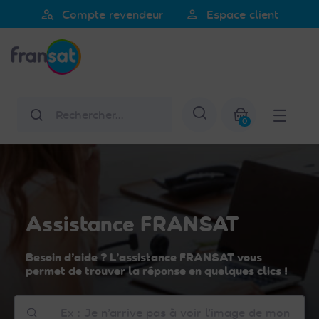
Veuillez
person_search
person
Compte revendeur
Espace client
noter
Fransat
:
Ce
site
Web
Rechercher
Afficher la re
comprend
0
un
Mon panier
système
d'accessibilité.
Assistance FRANSAT
Besoin d’aide ? L’assistance FRANSAT vous
permet de trouver la réponse en quelques clics !
Comment