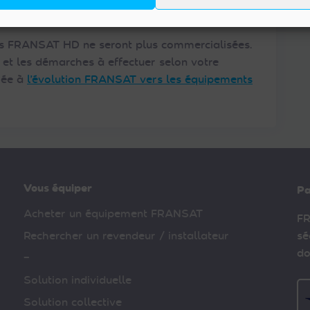
tes FRANSAT HD ne seront plus commercialisées.
n et les démarches à effectuer selon votre
diée à
l’évolution FRANSAT vers les équipements
Vous équiper
Pa
Acheter un équipement FRANSAT
FR
Rechercher un revendeur / installateur
sé
do
–
Solution individuelle
Solution collective