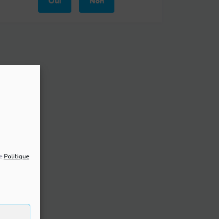
Oui
Non
re
Politique