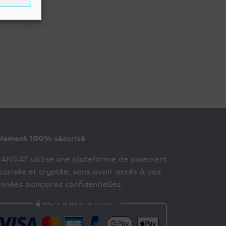
iement 100% sécurisé
ANSAT utilise une plateforme de paiement
curisée et cryptée, sans avoir accès à vos
nnées bancaires confidentielles.