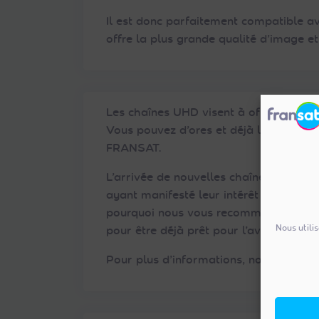
Il est donc parfaitement compatible a
offre la plus grande qualité d’image et
Les chaînes UHD visent à offrir une ex
Vous pouvez d’ores et déjà la vivre av
FRANSAT.
L’arrivée de nouvelles chaînes en UHD
ayant manifesté leur intérêt à propose
pourquoi nous vous recommandons dè
Nous utili
pour être déjà prêt pour l’avenir de la 
Pour plus d’informations, nous vous in