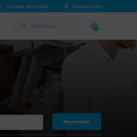
search
person
Compte revendeur
Espace client
Rechercher
0
Mon panier
Rechercher