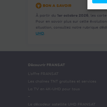
BON A SAVOIR
À partir du
1er octobre 2026
, les car
Pour en savoir plus sur cette évolutio
situation, consultez notre rubrique dé
UHD
.
Découvrir FRANSAT
L’offre FRANSAT
Les chaînes TNT gratuites et services
La TV en 4K-UHD pour tous
–
Le décodeur satellite UHD FRANSAT