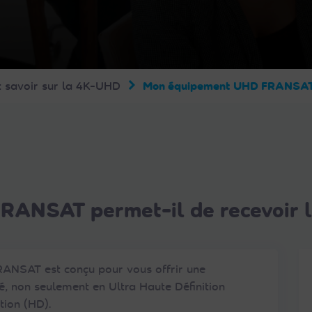
t savoir sur la 4K-UHD
Mon équipement UHD FRANSAT pe
ANSAT permet-il de recevoir l
RANSAT est conçu pour vous offrir une
té, non seulement en Ultra Haute Définition
tion (HD).