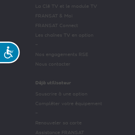
La Clé TV et le module TV
FRANSAT & Moi
FRANSAT Connect
Les chaînes TV en option
–
Accessibilité
Nos engagements RSE
Nous contacter
Déjà utilisateur
Souscrire à une option
Compléter votre équipement
–
Renouveler sa carte
Assistance FRANSAT