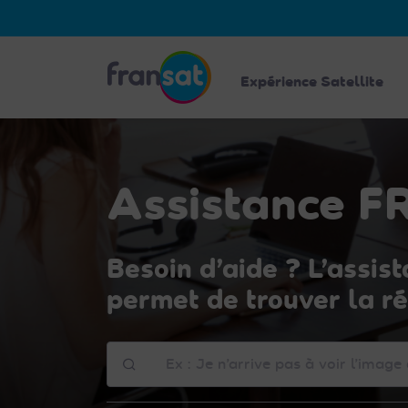
Veuillez
noter
:
Fransat
Ce
Expérience Satellite
site
Web
comprend
un
Assistance 
système
d'accessibilité.
Appuyez
Besoin d’aide ? L’assi
sur
Ctrl-
permet de trouver la ré
F11
pour
Comment
adapter
pouvons-
le
nous
site