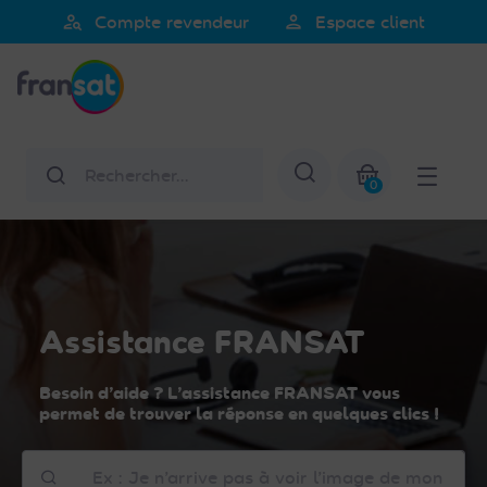
Veuillez
person_search
person
Compte revendeur
Espace client
noter
Fransat
:
Ce
site
Web
Rechercher
Afficher la re
comprend
0
un
Mon panier
système
d'accessibilité.
Assistance FRANSAT
Besoin d’aide ? L’assistance FRANSAT vous
permet de trouver la réponse en quelques clics !
Comment