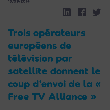
15/09/2014
Linkedin
Facebook
Part
Twit
Trois opérateurs
européens de
télévision par
satellite donnent le
coup d’envoi de la «
Free TV Alliance »