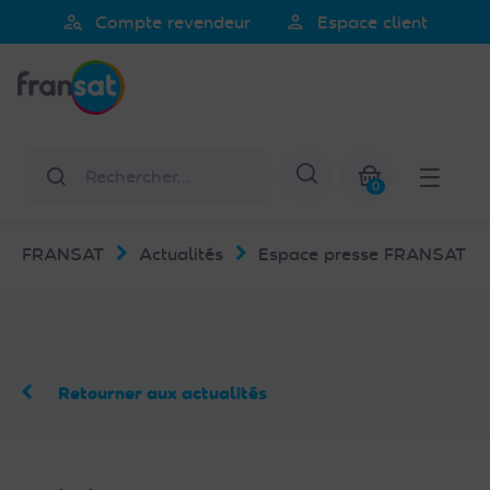
Veuillez
person_search
person
Compte revendeur
Espace client
noter
Fransat
:
Ce
site
Web
Rechercher
Afficher la re
comprend
0
un
Mon panier
système
FRANSAT
Actualités
Espace presse FRANSAT
d'accessibilité.
Retourner aux actualités