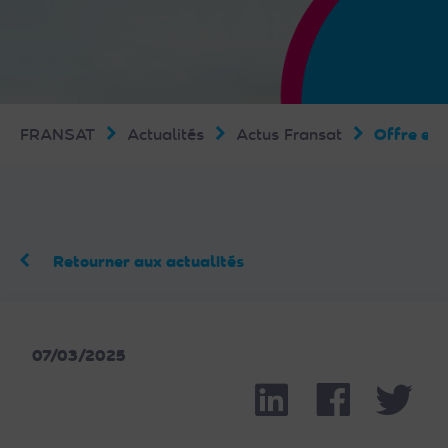
FRANSAT
Actualités
Actus Fransat
Offre exc
Retourner aux actualités
07/03/2025
Linkedin
Facebook
Part
Twit