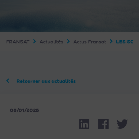
FRANSAT
Actualités
Actus Fransat
LES SOL
Retourner aux actualités
08/01/2025
Linkedin
Facebook
Part
Twit