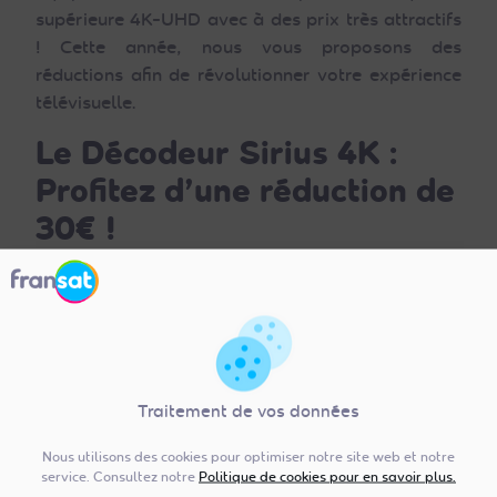
supérieure 4K-UHD avec à des prix très attractifs
! Cette année, nous vous proposons des
réductions afin de révolutionner votre expérience
télévisuelle.
Le Décodeur Sirius 4K :
Profitez d’une réduction de
30€ !
Traitement de vos données
Si vous souhaitez bénéficier de la meilleure
Nous utilisons des cookies pour optimiser notre site web et notre
service. Consultez notre
Politique de cookies pour en savoir plus.
qualité d’image et d’une expérience de