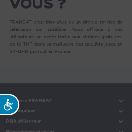
VOUS ?
FRANSAT, c’est bien plus qu’un simple service de
télévision par satellite. Nous offrons à nos
utilisateurs un accès facile aux chaînes gratuites,
de la TNT dans la meilleure des qualités jusqu’en
4K-UHD partout en France.
Découvrir FRANSAT
Accessibilité
Vous équiper
Déjà utilisateur
Programmes et actus