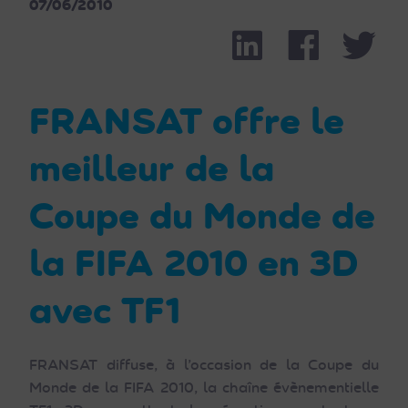
07/06/2010
Linkedin
Facebook
Part
Twit
FRANSAT offre le
meilleur de la
Coupe du Monde de
la FIFA 2010 en 3D
avec TF1
FRANSAT diffuse, à l’occasion de la Coupe du
Monde de la FIFA 2010, la chaîne évènementielle