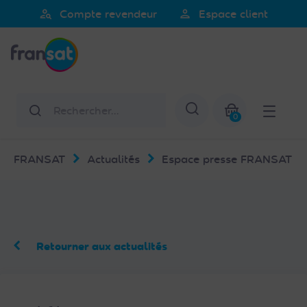
Veuillez
person_search
person
Compte revendeur
Espace client
noter
Fransat
:
Ce
site
Web
Rechercher
Afficher la re
comprend
0
un
Mon panier
système
FRANSAT
Actualités
Espace presse FRANSAT
d'accessibilité.
Retourner aux actualités