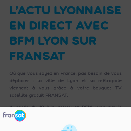
L’ACTU LYONNAISE
EN DIRECT AVEC
BFM LYON SUR
FRANSAT
Où que vous soyez en France, pas besoin de vous
déplacer : la ville de Lyon et sa métropole
viennent à vous grâce à votre bouquet TV
satellite gratuit FRANSAT.
A partir du 10 juin, retrouvez BFM Lyon sur le
canal 52.
Que vous soyez originaire de Lyon ou simple