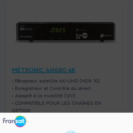
METRONIC 441680 4K
• Récepteur satellite 4K-UHD (HDR 10)
• Enregistreur et Contrôle du direct
• Adapté à la mobilité (12V)
• COMPATIBLE POUR LES CHAÎNES EN
OPTION