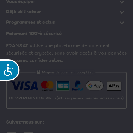
Vous équiper
Déjà utilisateur
Programmes et actus
Paiement 100% sécurisé
FRANSAT utilise une plateforme de paiement
sécurisée et cryptée, sans avoir accès à vos données
bancaires confidentielles.
Accessibilité
Suivez-nous sur :