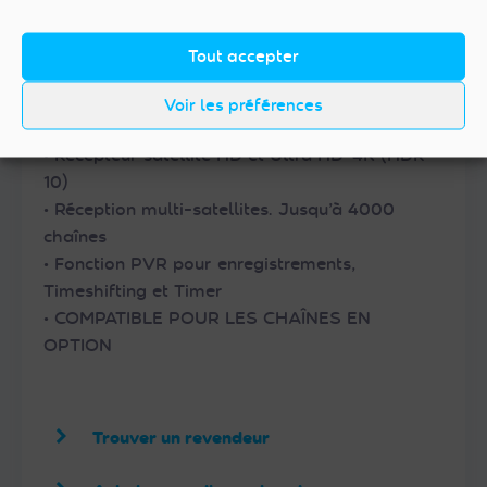
Tout accepter
Voir les préférences
CGV E-SAT 4K
• Récepteur satellite HD et Ultra HD-4K (HDR-
10)
• Réception multi-satellites. Jusqu’à 4000
chaînes
• Fonction PVR pour enregistrements,
Timeshifting et Timer
• COMPATIBLE POUR LES CHAÎNES EN
OPTION
Trouver un revendeur