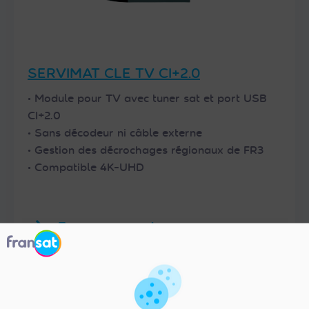
SERVIMAT CLE TV CI+2.0
• Module pour TV avec tuner sat et port USB
CI+2.0
• Sans décodeur ni câble externe
• Gestion des décrochages régionaux de FR3
• Compatible 4K-UHD
Trouver un revendeur
Acheter sur FRANSAT