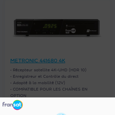
METRONIC 441680 4K
• Récepteur satellite 4K-UHD (HDR 10)
• Enregistreur et Contrôle du direct
• Adapté à la mobilité (12V)
• COMPATIBLE POUR LES CHAÎNES EN
OPTION