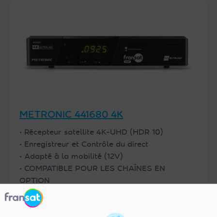
METRONIC 441680 4K
• Récepteur satellite 4K-UHD (HDR 10)
• Enregistreur et Contrôle du direct
• Adapté à la mobilité (12V)
• COMPATIBLE POUR LES CHAÎNES EN
OPTION