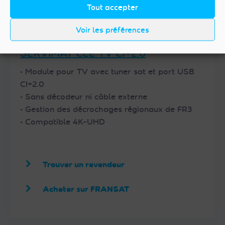
Tout accepter
Voir les préférences
SERVIMAT CLE TV CI+2.0
• Module pour TV avec tuner sat et port USB
CI+2.0
• Sans décodeur ni câble externe
• Gestion des décrochages régionaux de FR3
• Compatible 4K-UHD
Trouver un revendeur
Acheter sur FRANSAT