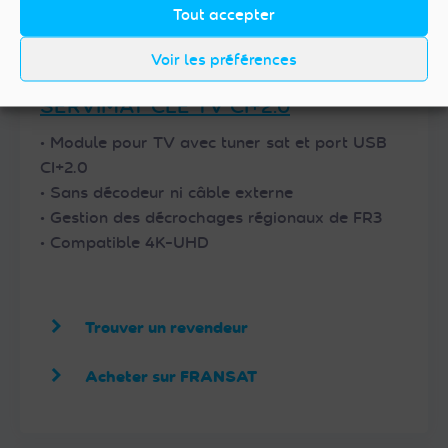
Tout accepter
Voir les préférences
SERVIMAT CLE TV CI+2.0
• Module pour TV avec tuner sat et port USB
CI+2.0
• Sans décodeur ni câble externe
• Gestion des décrochages régionaux de FR3
• Compatible 4K-UHD
Trouver un revendeur
Acheter sur FRANSAT