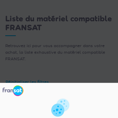
Liste du matériel compatible
FRANSAT
Retrouvez ici pour vous accompagner dans votre
achat, la liste exhaustive du matériel compatible
FRANSAT.
Réinitialiser les filtres
Rechercher
une
référence