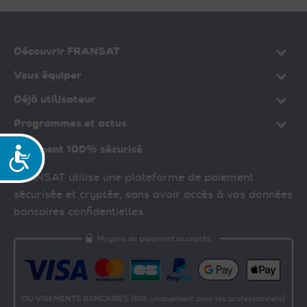
Découvrir FRANSAT
Vous équiper
Déjà utilisateur
Programmes et actus
Paiement 100% sécurisé
Accessibilité
FRANSAT utilise une plateforme de paiement
sécurisée et cryptée, sans avoir accès à vos données
bancaires confidentielles.