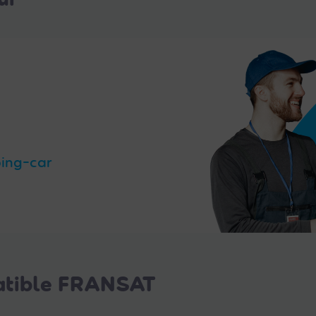
ping-car
patible FRANSAT