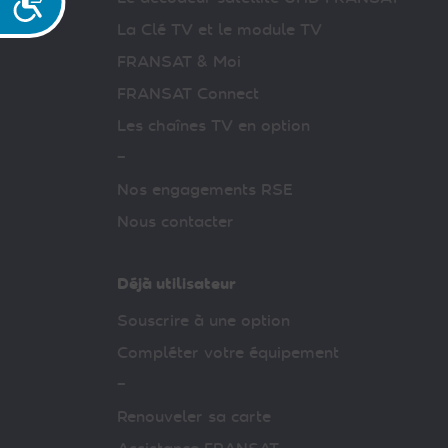
La Clé TV et le module TV
FRANSAT & Moi
FRANSAT Connect
Les chaînes TV en option
–
Nos engagements RSE
Nous contacter
Déjà utilisateur
Souscrire à une option
Compléter votre équipement
–
Renouveler sa carte