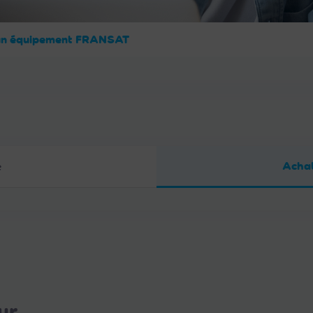
un équipement FRANSAT
Achat
e
ur