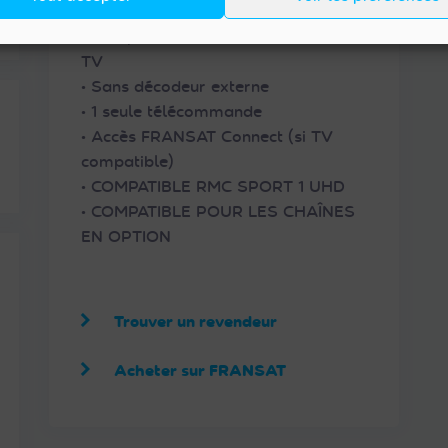
• Réception FRANSAT directe dans la
TV
• Sans décodeur externe
• 1 seule télécommande
• Accès FRANSAT Connect (si TV
compatible)
• COMPATIBLE RMC SPORT 1 UHD
• COMPATIBLE POUR LES CHAÎNES
EN OPTION
Trouver un revendeur
Acheter sur FRANSAT