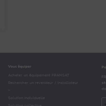
Vous équiper
Pa
Acheter un équipement FRANSAT
FR
Rechercher un revendeur / installateur
sé
do
–
Solution individuelle
Solution collective