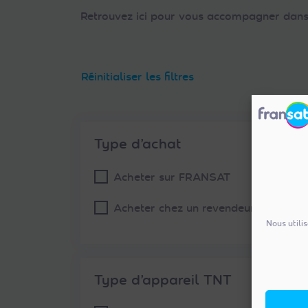
Retrouvez ici pour vous accompagner dans 
Réinitialiser les filtres
Type d’achat
Acheter sur FRANSAT
Acheter chez un revendeur
Nous utili
Type d’appareil TNT