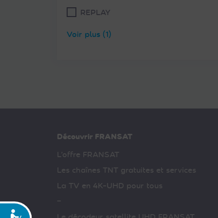
REPLAY
Voir plus (1)
Découvrir FRANSAT
L’offre FRANSAT
Les chaînes TNT gratuites et services
La TV en 4K-UHD pour tous
–
Accessibilité
Le décodeur satellite UHD FRANSAT