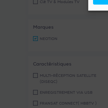
Clé TV & Modules TV
Marques
NEOTION
Caractéristiques
MULTI-RÉCEPTION SATELLITE
(DISEQC)
ENREGISTREMENT VIA USB
FRANSAT CONNECT( HBBTV )