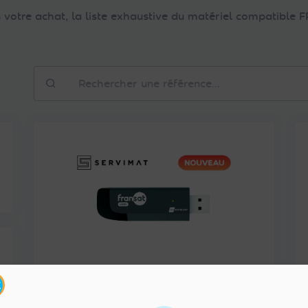
votre achat, la liste exhaustive du matériel compatible
Rechercher
une
référence
SERVIMAT CLE TV CI+2.0