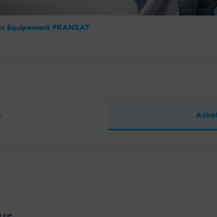
un équipement FRANSAT
Achat
e
ur