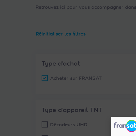
Retrouvez ici pour vous accompagner dans 
Réinitialiser les filtres
Type d’achat
Acheter sur FRANSAT
Type d’appareil TNT
Décodeurs UHD