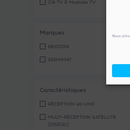
Clé TV & Modules TV
Marques
Nous utili
NEOTION
SERVIMAT
Caractéristiques
RÉCEPTION 4K-UHD
MULTI-RÉCEPTION SATELLITE
(DISEQC)