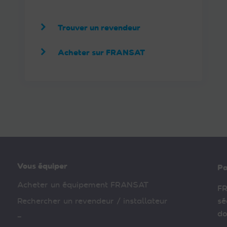
Trouver un revendeur
Acheter sur FRANSAT
Vous équiper
Pa
Acheter un équipement FRANSAT
FR
Rechercher un revendeur / installateur
sé
do
–