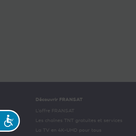
Découvrir FRANSAT
L’offre FRANSAT
Accessibilité
Les chaînes TNT gratuites et services
La TV en 4K-UHD pour tous