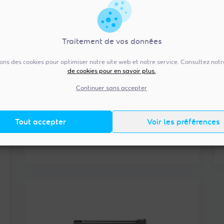
• Module pour TV avec tuner sat et
port USB CI+2.0
• Sans décodeur ni câble externe
Traitement de vos données
• Gestion des décrochages régionaux
de FR3
sons des cookies pour optimiser notre site web et notre service. Consultez not
• Compatible 4K-UHD
de cookies pour en savoir plus.
Continuer sans accepter
Trouver un revendeur
Tout accepter
Voir les préférences
Acheter sur FRANSAT