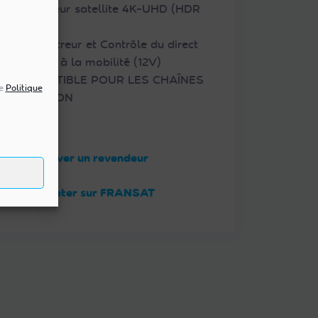
• Récepteur satellite 4K-UHD (HDR
10)
• Enregistreur et Contrôle du direct
• Adapté à la mobilité (12V)
• COMPATIBLE POUR LES CHAÎNES
re
Politique
EN OPTION
Trouver un revendeur
Acheter sur FRANSAT